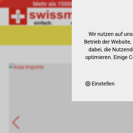
Mehr als 15000 Markenprodukte
Wir nutzen auf uns
Aktionen
Neu
Betrieb der Website,
dabei, die Nutzende
optimieren. Einige 
Einstellen