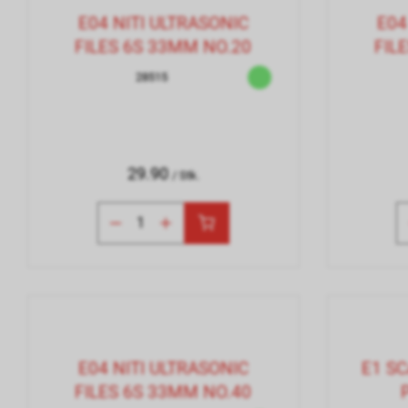
E04 NITI ULTRASONIC
E04
FILES 6S 33MM NO.20
FIL
28515
29.90
/ Stk.
E04 NITI ULTRASONIC
E1 SC
FILES 6S 33MM NO.40