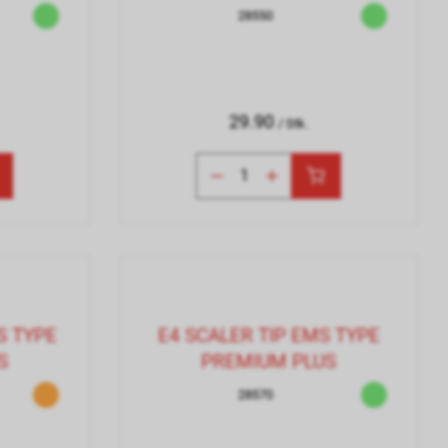
28550
29.90
/ Stk.
S TYPE
E4 SCALER TIP EMS TYPE
S
PREMIUM PLUS
28570