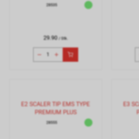
28535
29.90
/ Stk.
E2 SCALER TIP EMS TYPE
E3 SC
PREMIUM PLUS
28555