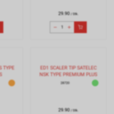
29.90
/ Stk.
S TYPE
ED1 SCALER TIP SATELEC
S
NSK TYPE PREMIUM PLUS
28720
29.90
/ Stk.