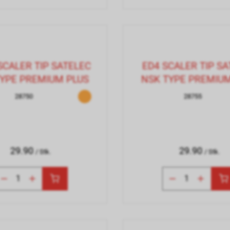
SCALER TIP SATELEC
ED4 SCALER TIP S
TYPE PREMIUM PLUS
NSK TYPE PREMIUM
28750
28755
29.90
29.90
/ Stk.
/ Stk.