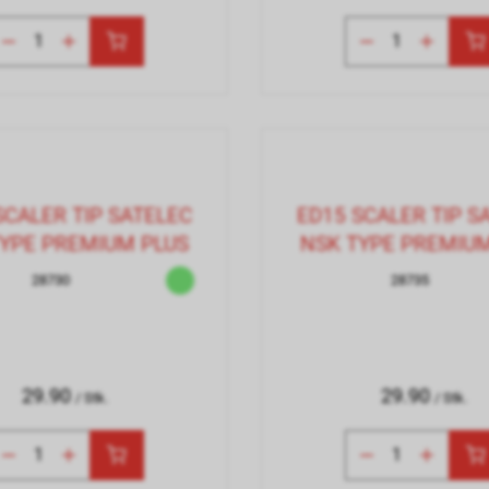
SCALER TIP SATELEC
ED15 SCALER TIP S
TYPE PREMIUM PLUS
NSK TYPE PREMIUM
28730
28735
29.90
29.90
/ Stk.
/ Stk.