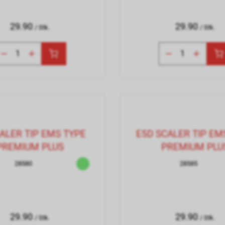
29.90
29.90
/ Stk.
/ Stk.
ALER TIP EMS TYPE
E5D SCALER TIP EM
PREMIUM PLUS
PREMIUM PLU
28580
28585
29.90
29.90
/ Stk.
/ Stk.