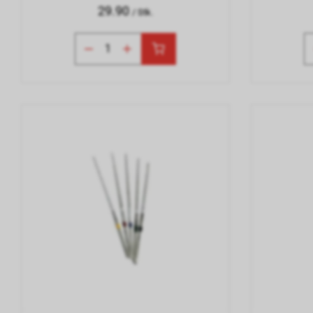
29.90
/ Stk.