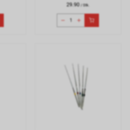
29.90
/ Stk.