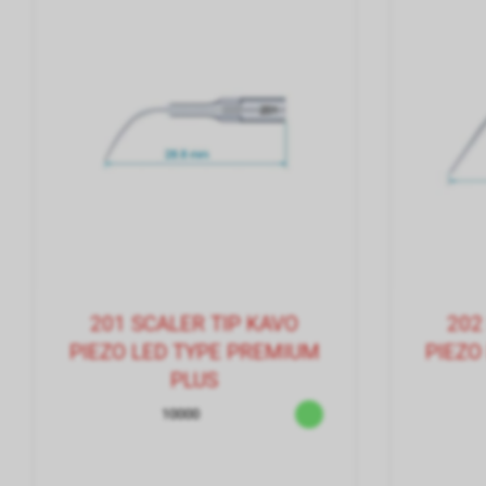
201 SCALER TIP KAVO
202
PIEZO LED TYPE PREMIUM
PIEZO
PLUS
10000