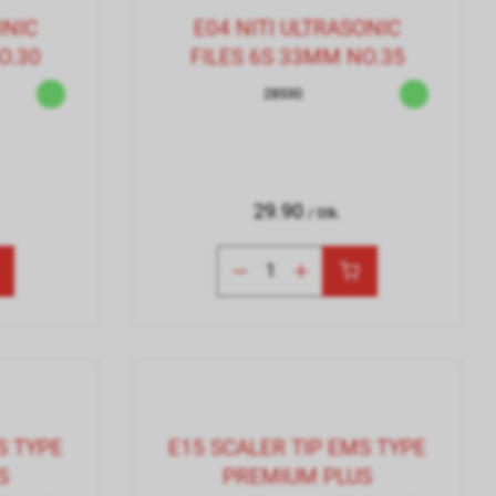
ONIC
E04 NITI ULTRASONIC
O.30
FILES 6S 33MM NO.35
28530
29.90
/ Stk.
S TYPE
E15 SCALER TIP EMS TYPE
S
PREMIUM PLUS