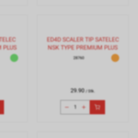
ATELEC
ED4D SCALER TIP SATELEC
 PLUS
NSK TYPE PREMIUM PLUS
28760
29.90
/ Stk.