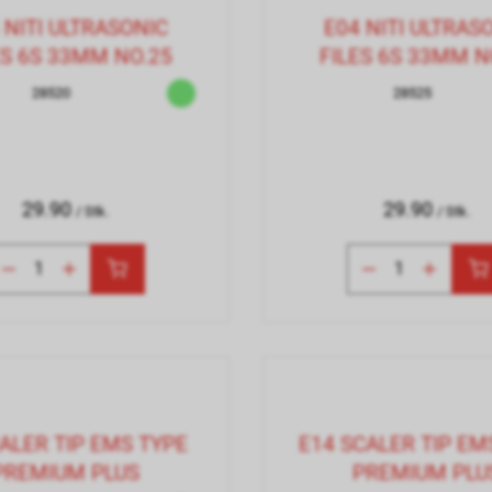
 NITI ULTRASONIC
E04 NITI ULTRAS
ES 6S 33MM NO.25
FILES 6S 33MM N
28520
28525
29.90
29.90
/ Stk.
/ Stk.
ALER TIP EMS TYPE
E14 SCALER TIP EM
PREMIUM PLUS
PREMIUM PLU