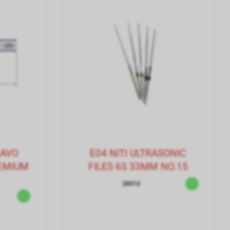
KAVO
E04 NITI ULTRASONIC
REMIUM
FILES 6S 33MM NO.15
28510