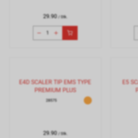
29.90
/ Stk.
E4D SCALER TIP EMS TYPE
E5 SC
PREMIUM PLUS
28575
29.90
/ Stk.