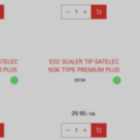
ATELEC
ED2 SCALER TIP SATELEC
 PLUS
NSK TYPE PREMIUM PLUS
28740
29.90
/ Stk.