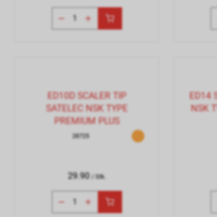
ED10D SCALER TIP
ED14 
SATELEC NSK TYPE
NSK 
PREMIUM PLUS
28725
29.90
/ Stk.