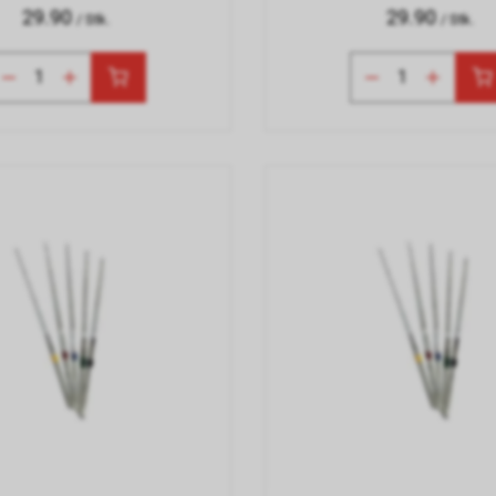
29.90
29.90
/ Stk.
/ Stk.