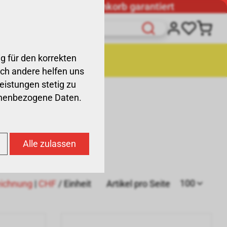
Günstigster Warenkorb garantiert
g für den korrekten
räte
Liquidation
och andere helfen uns
Leistungen stetig zu
sonenbezogene Daten.
Alle zulassen
100
ichnung
|
CHF
/ Einheit
Artikel pro Seite