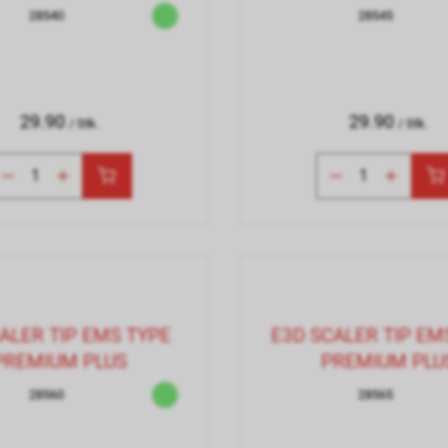
28540
28545
29.90
29.90
/ Stk.
/ Stk.
ALER TIP EMS TYPE
E3D SCALER TIP EM
PREMIUM PLUS
PREMIUM PLU
28560
28565