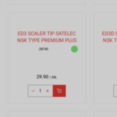
ED3 SCALER TIP SATELEC
ED3D 
NSK TYPE PREMIUM PLUS
NSK 
28745
29.90
/ Stk.