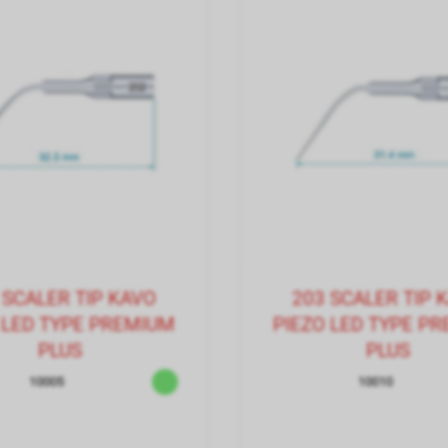
 SCALER TIP KAVO
203 SCALER TIP 
 LED TYPE PREMIUM
PIEZO LED TYPE P
PLUS
PLUS
10005
10010