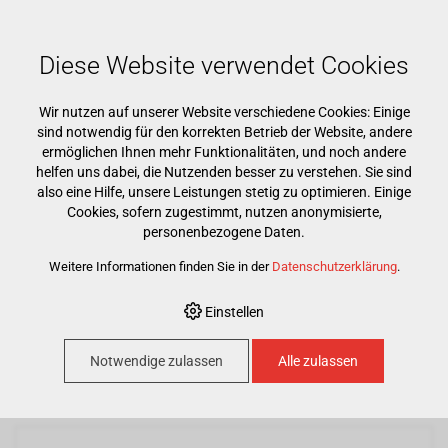
Mehr als 15000 Markenprodukte
Kostenloser Versand ab CHF 500
Günstigster Warenkorb garantiert
Diese Website verwendet Cookies
Wir nutzen auf unserer Website verschiedene Cookies: Einige
sind notwendig für den korrekten Betrieb der Website, andere
ermöglichen Ihnen mehr Funktionalitäten, und noch andere
helfen uns dabei, die Nutzenden besser zu verstehen. Sie sind
also eine Hilfe, unsere Leistungen stetig zu optimieren. Einige
Cookies, sofern zugestimmt, nutzen anonymisierte,
Suche nach "vivid"
personenbezogene Daten.
Weitere Informationen finden Sie in der
Datenschutzerklärung
.
Artikel (12)
Einstellen
Sortieren nach:
Art. Nr
|
Bezeichnung
|
CHF
Notwendige zulassen
Alle zulassen
12 Artikel