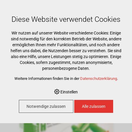
Mehr als 15000 Markenprodukte
Kostenloser Versand ab CHF 500
Günstigster Warenkorb garantiert
Diese Website verwendet Cookies
Wir nutzen auf unserer Website verschiedene Cookies: Einige
sind notwendig für den korrekten Betrieb der Website, andere
ermöglichen Ihnen mehr Funktionalitäten, und noch andere
helfen uns dabei, die Nutzenden besser zu verstehen. Sie sind
also eine Hilfe, unsere Leistungen stetig zu optimieren. Einige
Cookies, sofern zugestimmt, nutzen anonymisierte,
HOME
›
E-SHOP
›
PRAXIS
›
EINWEG
›
HANDSCHUHE LATEX COLORS
›
personenbezogene Daten.
TOUCH STYLE LATEX FRESH GREEN S
Weitere Informationen finden Sie in der
Datenschutzerklärung
.
Einstellen
Notwendige zulassen
Alle zulassen