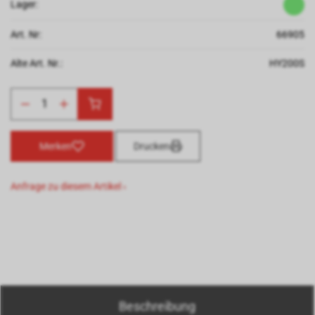
Lager:
Art. Nr:
66905
Alte Art. Nr.:
HY200S
Merken
Drucken
Anfrage zu diesem Artikel ›
Beschreibung