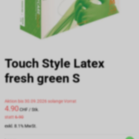
Touch Style Latex
fresh green S
Aktion bis 30.09.2026 solange Vorrat
4.90
CHF
/ Stk.
statt
6.90
exkl. 8.1% MwSt.