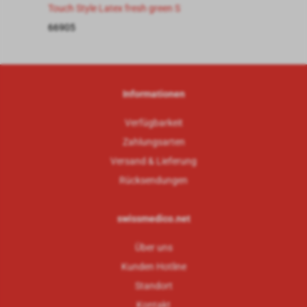
Touch Style Latex fresh green S
66905
Informationen
Verfügbarkeit
Zahlungsarten
Versand & Lieferung
Rücksendungen
swissmedico.net
Über uns
Kunden Hotline
Standort
Kontakt