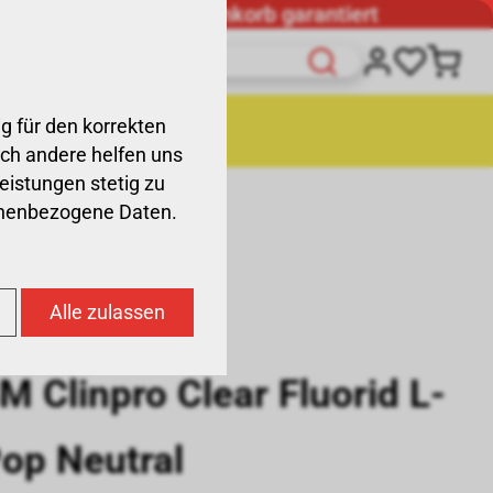
Günstigster Warenkorb garantiert
g für den korrekten
räte
Liquidation
och andere helfen uns
Leistungen stetig zu
sonenbezogene Daten.
RID L-POP NEUTRAL
Alle zulassen
M Clinpro Clear Fluorid L-
op Neutral