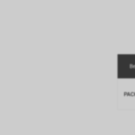
B
PACK