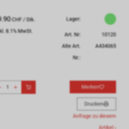
9.90
Lager:
CHF
/ Stk.
kl. 8.1% MwSt.
Art. Nr:
10120
Alte Art.
A434065
Nr.:
Merken
Drucken
Anfrage zu diesem
Artikel ›