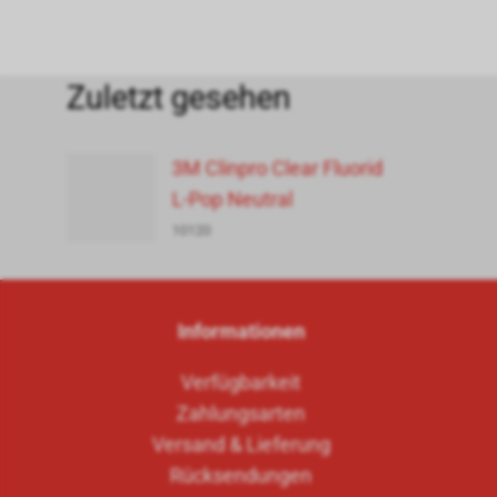
Zuletzt gesehen
3M Clinpro Clear Fluorid
L-Pop Neutral
10120
Informationen
Verfügbarkeit
Zahlungsarten
Versand & Lieferung
Rücksendungen