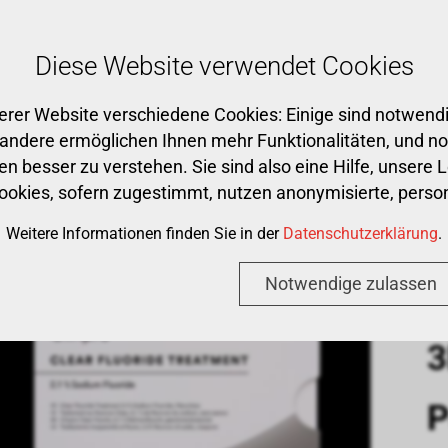
Kostenloser Versand ab CHF 500
Diese Website verwendet Cookies
erer Website verschiedene Cookies: Einige sind notwendi
Premium Partner
Praxis
CAD/CAM
Ge
 andere ermöglichen Ihnen mehr Funktionalitäten, und n
n besser zu verstehen. Sie sind also eine Hilfe, unsere 
Cookies, sofern zugestimmt, nutzen anonymisierte, per
ENE
›
PROPHYLAXE SCHUTZ
›
3M CLINPRO CLEAR FLUO
Weitere Informationen finden Sie in der
Datenschutzerklärung
.
Notwendige zulassen
3
P