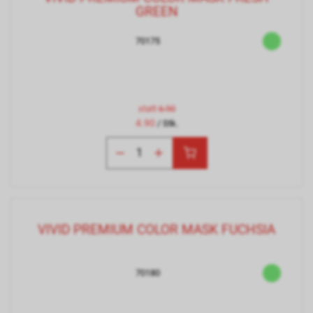
GREEN
70175
statt
6.90
4.90
/ Stk.
VIVID PREMIUM COLOR MASK FUCHSIA
70180