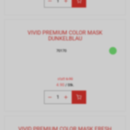
VIVID PREMIUM COLOR MASK
DUNKELBLAU
70170
statt
6.90
4.90
/ Stk.
VIVID PREMIUM COLOR MASK FRESH