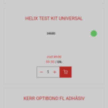
HELIX TEST KIT UNIVERSAL
34680
statt
89.90
59.90
/ Stk.
KERR OPTIBOND FL ADHÄSIV