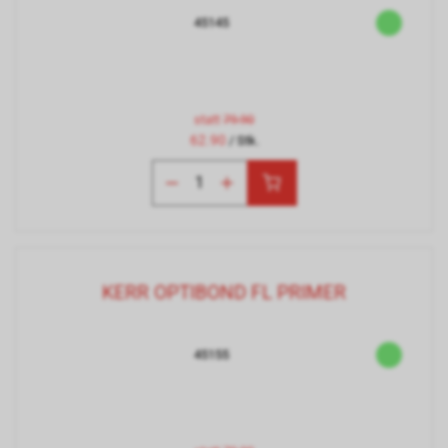
45145
statt
79.90
62.90
/ Stk.
KERR OPTIBOND FL PRIMER
45155