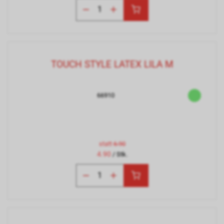
TOUCH STYLE LATEX LILA M
66910
statt
6.90
4.90
/ Stk.