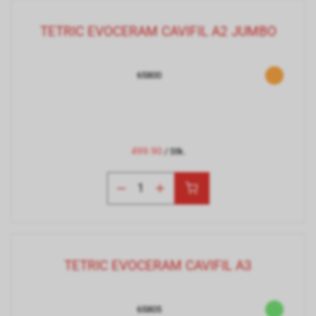
TETRIC EVOCERAM CAVIFIL A2 JUMBO
65800
499.90
/ Stk.
TETRIC EVOCERAM CAVIFIL A3
65805