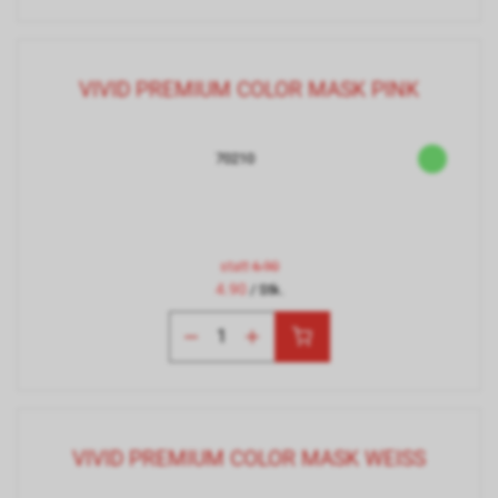
VIVID PREMIUM COLOR MASK PINK
70210
statt
6.90
4.90
/ Stk.
VIVID PREMIUM COLOR MASK WEISS