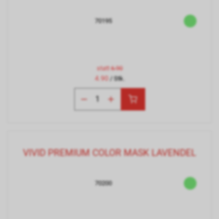
70195
statt
6.90
4.90
/ Stk.
VIVID PREMIUM COLOR MASK LAVENDEL
70200