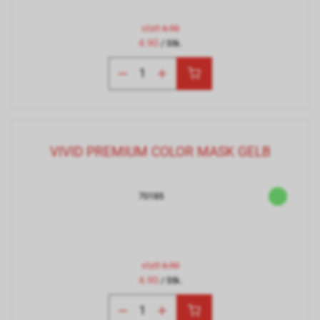
statt
6.90
4.90
/ Stk.
VIVID PREMIUM COLOR MASK GELB
70185
statt
6.90
4.90
/ Stk.