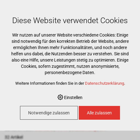
Mehr als 15000 Markenprodukte
Kostenloser Versand ab CHF 500
Günstigster Warenkorb garantiert
Diese Website verwendet Cookies
Wir nutzen auf unserer Website verschiedene Cookies: Einige
sind notwendig für den korrekten Betrieb der Website, andere
ermöglichen Ihnen mehr Funktionalitäten, und noch andere
helfen uns dabei, die Nutzenden besser zu verstehen. Sie sind
also eine Hilfe, unsere Leistungen stetig zu optimieren. Einige
Cookies, sofern zugestimmt, nutzen anonymisierte,
HOME
›
E-SHOP
›
AKTIONEN
personenbezogene Daten.
Weitere Informationen finden Sie in der
Datenschutzerklärung
.
Aktionen
Einstellen
Notwendige zulassen
Alle zulassen
100
Artikel pro Seite
Sortieren nach:
Standard
|
Art. Nr
|
Bezeichnung
|
CHF
32 Artikel