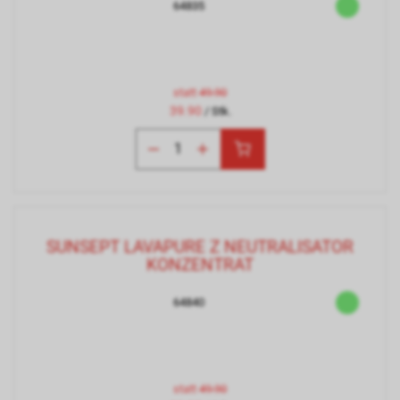
64835
statt
49.90
39.90
/ Stk.
SUNSEPT LAVAPURE Z NEUTRALISATOR
KONZENTRAT
64840
statt
49.90