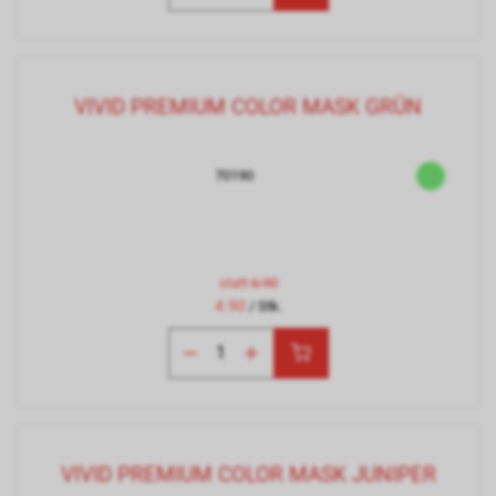
VIVID PREMIUM COLOR MASK GRÜN
70190
statt
6.90
4.90
/ Stk.
VIVID PREMIUM COLOR MASK JUNIPER