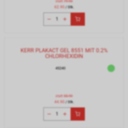
statt
79.90
62.90
/ Stk.
KERR PLAKACT GEL 8551 MIT 0.2%
CHLORHEXIDIN
45240
statt
55.90
44.90
/ Stk.