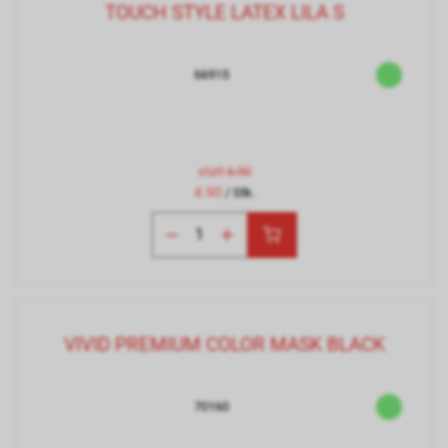
TOUCH STYLE LATEX LILA S
66915
statt
6.90
4.90
/ Stk.
VIVID PREMIUM COLOR MASK BLACK
70160