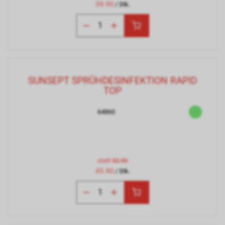
39.90
/ Stk.
SUNSEPT SPRÜHDESINFEKTION RAPID
TOP
64860
statt
52.90
45.90
/ Stk.