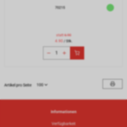
70215
statt
6.90
4.90
/ Stk.
100
Artikel pro Seite
Informationen
Verfügbarkeit