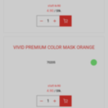
statt
6.90
4.90
/ Stk.
VIVID PREMIUM COLOR MASK ORANGE
70205
statt
6.90
4.90
/ Stk.