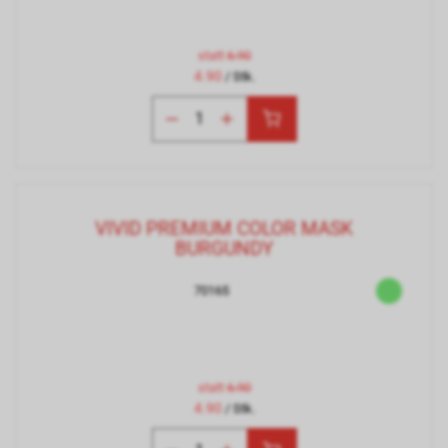
statt
6.90
4.90
/ Stk.
VIVID PREMIUM COLOR MASK
BURGUNDY
70165
statt
6.90
4.90
/ Stk.