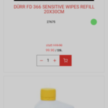
DÜRR FD 366 SENSITIVE WIPES REFILL
20X30CM
27675
statt
119.90
99.90
/ Stk.