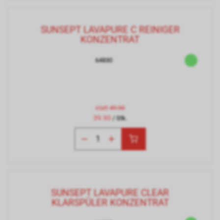
SUNSEPT LAVAPURE C REINIGER
KONZENTRAT
64830
statt
49.90
39.90
/ Stk.
SUNSEPT LAVAPURE CLEAR
KLARSPÜLER KONZENTRAT