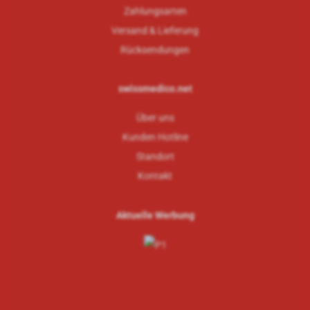
Zahlungsarten
Versand & Lieferung
Rücksendungen
swissmedico.net
Über uns
Kunden Hotline
Standort
Kontakt
Aktuelle Werbung