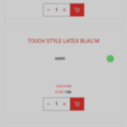
TOUCH STYLE LATEX BLAU M
66890
statt
6.90
4.90
/ Stk.