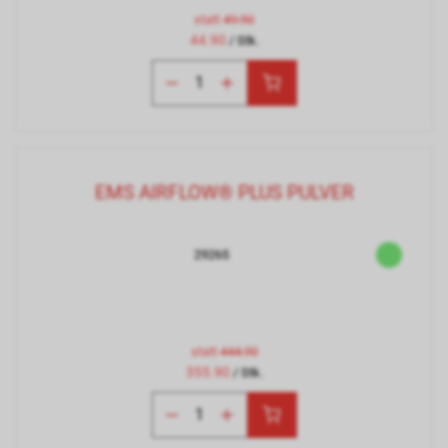
statt
49.90
44.90
/ Stk.
EMS AIRFLOW® PLUS PULVER
29265
statt
444.90
355.90
/ Stk.