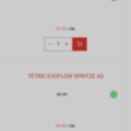
73.90
/ Stk.
TETRIC EVOFLOW SPRITZE A3
66135
30.90
/ Stk.