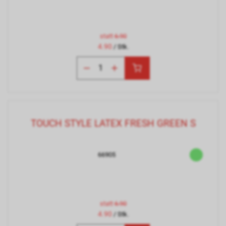
statt
6.90
4.90
/ Stk.
TOUCH STYLE LATEX FRESH GREEN S
66905
statt
6.90
4.90
/ Stk.