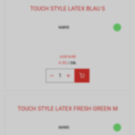
TOUCH STYLE LATEX BLAU S
66895
statt
6.90
4.90
/ Stk.
TOUCH STYLE LATEX FRESH GREEN M
66900