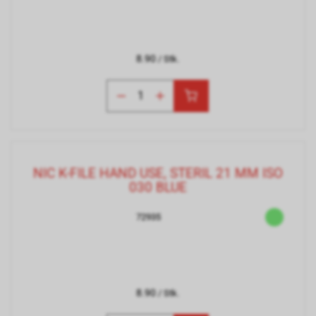
8.90
/ Stk.
NIC K-FILE HAND USE, STERIL 21 MM ISO
030 BLUE
72935
8.90
/ Stk.