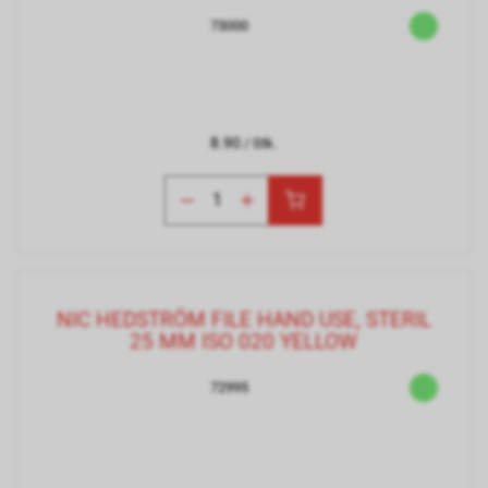
73000
8.90
/ Stk.
NIC HEDSTRÖM FILE HAND USE, STERIL
25 MM ISO 020 YELLOW
72995