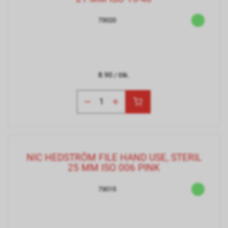
73020
8.90
/ Stk.
NIC HEDSTRÖM FILE HAND USE, STERIL
25 MM ISO 006 PINK
73015