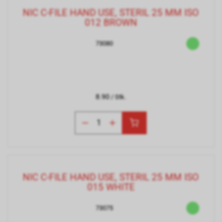
NIC C-FILE HAND USE, STERIL 25 MM ISO
012 BROWN
73080
8.90
/ Stk.
NIC C-FILE HAND USE, STERIL 25 MM ISO
015 WHITE
73075