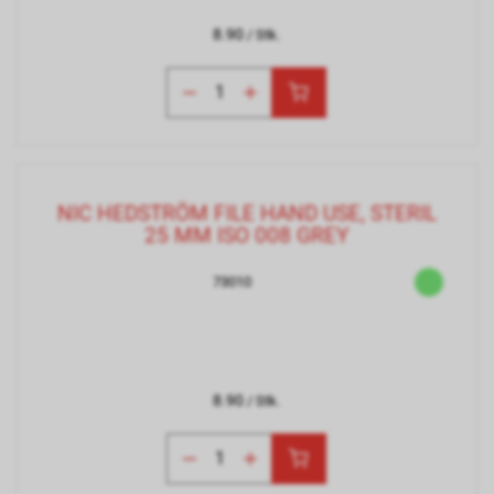
8.90
/ Stk.
NIC HEDSTRÖM FILE HAND USE, STERIL
25 MM ISO 008 GREY
73010
8.90
/ Stk.