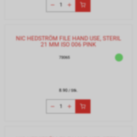
NIC HEDSTRÖM FILE HAND USE, STERIL
21 MM ISO 006 PINK
73065
8.90
/ Stk.