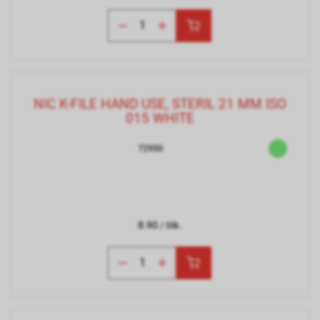
NIC K-FILE HAND USE, STERIL 21 MM ISO
015 WHITE
72950
8.90
/ Stk.