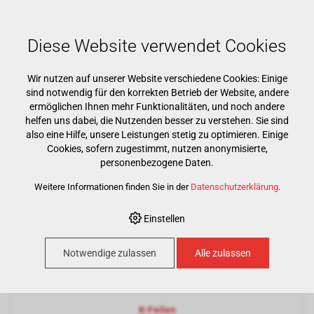
Mehr als 15000 Markenprodukte
Kostenloser Versand ab CHF 500
Günstigster Warenkorb garantiert
Diese Website verwendet Cookies
Wir nutzen auf unserer Website verschiedene Cookies: Einige
sind notwendig für den korrekten Betrieb der Website, andere
ermöglichen Ihnen mehr Funktionalitäten, und noch andere
helfen uns dabei, die Nutzenden besser zu verstehen. Sie sind
also eine Hilfe, unsere Leistungen stetig zu optimieren. Einige
Cookies, sofern zugestimmt, nutzen anonymisierte,
HOME
›
E-SHOP
›
PREMIUM PARTNER
›
NIC ENDO
personenbezogene Daten.
Weitere Informationen finden Sie in der
Datenschutzerklärung
.
NIC Endo
Einstellen
Notwendige zulassen
Alle zulassen
K-Reamer
K-Feilen