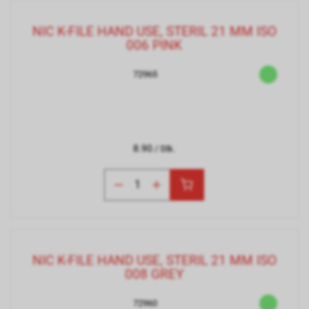
NIC K-FILE HAND USE, STERIL 21 MM ISO
006 PINK
72965
8.90
/ Stk.
NIC K-FILE HAND USE, STERIL 21 MM ISO
008 GREY
72960