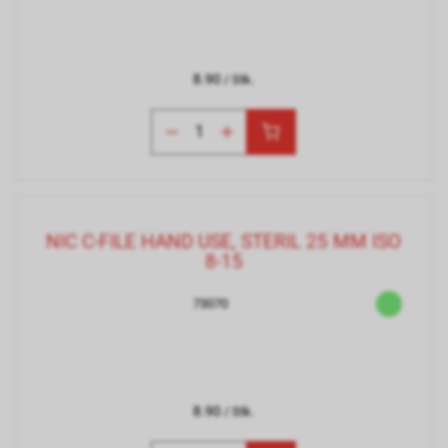
8.90
/ Stk.
NIC C-FILE HAND USE, STERIL 25 MM ISO
8-15
73070
8.90
/ Stk.