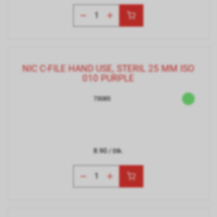
NIC C-FILE HAND USE, STERIL 25 MM ISO
010 PURPLE
73085
8.90
/ Stk.