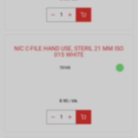
NIC C-FILE HAND USE, STERIL 21 MM ISO
015 WHITE
73105
8.90
/ Stk.