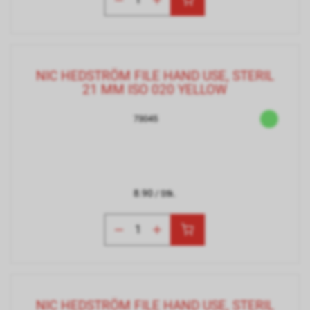
NIC HEDSTRÖM FILE HAND USE, STERIL
21 MM ISO 020 YELLOW
73045
8.90
/ Stk.
NIC HEDSTRÖM FILE HAND USE, STERIL