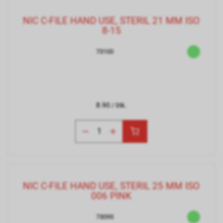
NIC C-FILE HAND USE, STERIL 21 MM ISO
8-15
73100
8.90
/ Stk.
NIC C-FILE HAND USE, STERIL 25 MM ISO
006 PINK
73095