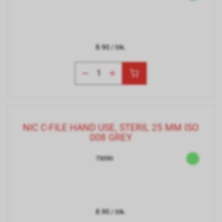
8.90
/ Stk.
NIC C-FILE HAND USE, STERIL 25 MM ISO
008 GREY
73090
8.90
/ Stk.