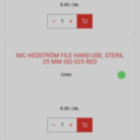
8.90
/ Stk.
NIC HEDSTRÖM FILE HAND USE, STERIL
25 MM ISO 025 RED
72990
8.90
/ Stk.