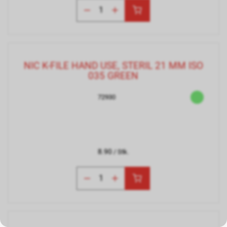
NIC K-FILE HAND USE, STERIL 21 MM ISO
035 GREEN
72930
8.90
/ Stk.