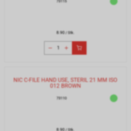
73115
8.90
/ Stk.
NIC C-FILE HAND USE, STERIL 21 MM ISO
012 BROWN
73110
8.90
/ Stk.