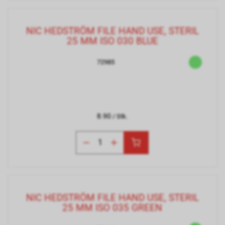
NIC HEDSTRÖM FILE HAND USE, STERIL
25 MM ISO 030 BLUE
72985
8.90
/ Stk.
NIC HEDSTRÖM FILE HAND USE, STERIL
25 MM ISO 035 GREEN