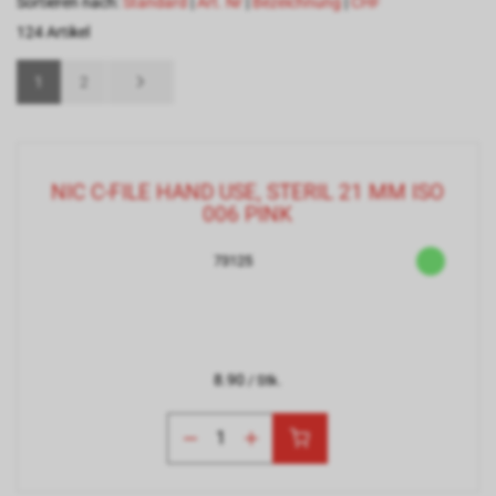
Sortieren nach:
Standard
|
Art. Nr
|
Bezeichnung
|
CHF
124 Artikel
1
2
NIC C-FILE HAND USE, STERIL 21 MM ISO
006 PINK
73125
8.90
/ Stk.