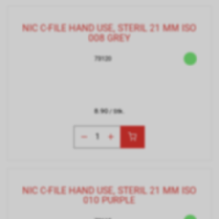
NIC C-FILE HAND USE, STERIL 21 MM ISO
008 GREY
73120
8.90
/ Stk.
NIC C-FILE HAND USE, STERIL 21 MM ISO
010 PURPLE