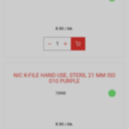
8.90
/ Stk.
NIC K-FILE HAND USE, STERIL 21 MM ISO
010 PURPLE
72955
8.90
/ Stk.