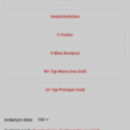
Hedströmfeilen
C-Feilen
V-Blue Reciproc
W+ Typ Wave One Gold
U+ Typ Protaper Gold
100
Artikel pro Seite