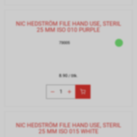
NIC HEDSTRÖM FILE HAND USE, STERIL
25 MM ISO 010 PURPLE
73005
8.90
/ Stk.
NIC HEDSTRÖM FILE HAND USE, STERIL
25 MM ISO 015 WHITE