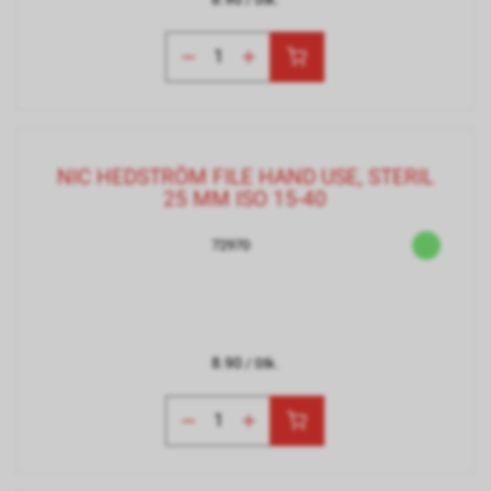
NIC HEDSTRÖM FILE HAND USE, STERIL
25 MM ISO 15-40
72970
8.90
/ Stk.