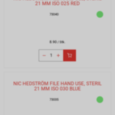
21 MM ISO 025 RED
73040
8.90
/ Stk.
NIC HEDSTRÖM FILE HAND USE, STERIL
21 MM ISO 030 BLUE
73035