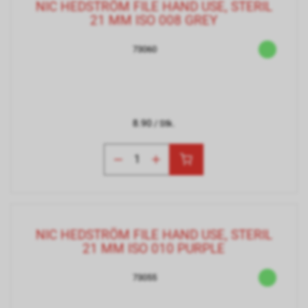
NIC HEDSTRÖM FILE HAND USE, STERIL
21 MM ISO 008 GREY
73060
8.90
/ Stk.
NIC HEDSTRÖM FILE HAND USE, STERIL
21 MM ISO 010 PURPLE
73055