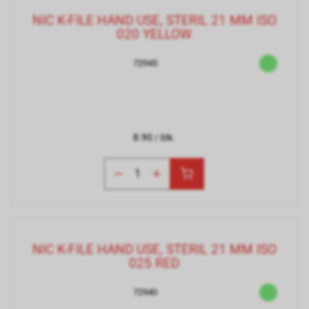
NIC K-FILE HAND USE, STERIL 21 MM ISO
020 YELLOW
72945
8.90
/ Stk.
NIC K-FILE HAND USE, STERIL 21 MM ISO
025 RED
72940