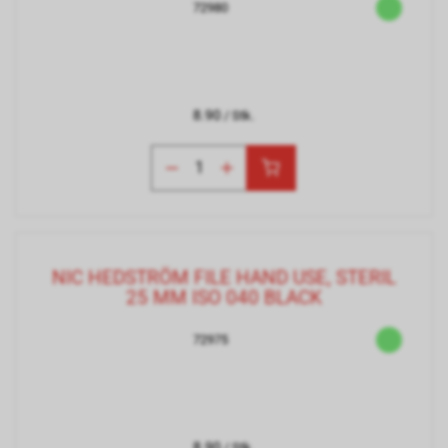
72980
8.90
/ Stk.
NIC HEDSTRÖM FILE HAND USE, STERIL
25 MM ISO 040 BLACK
72975
8.90
/ Stk.