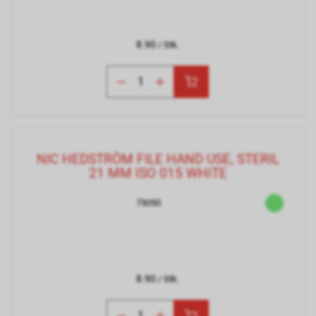
8.90
/ Stk.
NIC HEDSTRÖM FILE HAND USE, STERIL
21 MM ISO 015 WHITE
73050
8.90
/ Stk.