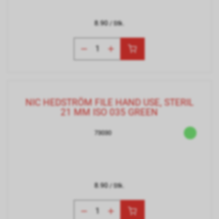
8.90
/ Stk.
NIC HEDSTRÖM FILE HAND USE, STERIL
21 MM ISO 035 GREEN
73030
8.90
/ Stk.