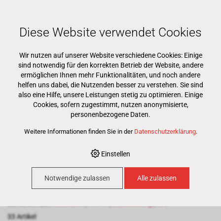
Mehr als 15000 Markenprodukte
Kostenloser Versand ab CHF 500
Günstigster Warenkorb garantiert
Diese Website verwendet Cookies
Wir nutzen auf unserer Website verschiedene Cookies: Einige
sind notwendig für den korrekten Betrieb der Website, andere
ermöglichen Ihnen mehr Funktionalitäten, und noch andere
helfen uns dabei, die Nutzenden besser zu verstehen. Sie sind
also eine Hilfe, unsere Leistungen stetig zu optimieren. Einige
Cookies, sofern zugestimmt, nutzen anonymisierte,
HOME
›
E-SHOP
›
PRAXIS
›
ABFORMEN
›
RETRAKTION
personenbezogene Daten.
Weitere Informationen finden Sie in der
Datenschutzerklärung
.
Retraktion
Einstellen
Notwendige zulassen
Alle zulassen
100
Artikel pro Seite
Sortieren nach:
Standard
|
Art. Nr
|
Bezeichnung
|
CHF
33 Artikel