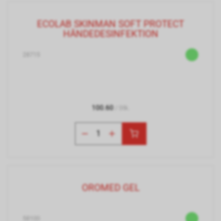
ECOLAB SKINMAN SOFT PROTECT
HÄNDEDESINFEKTION
28715
100.60
/ Stk.
OROMED GEL
58100