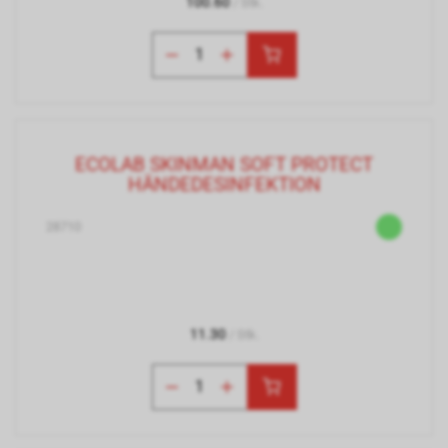
100.60
/ Stk.
ECOLAB SKINMAN SOFT PROTECT
HÄNDEDESINFEKTION
28710
11.30
/ Stk.