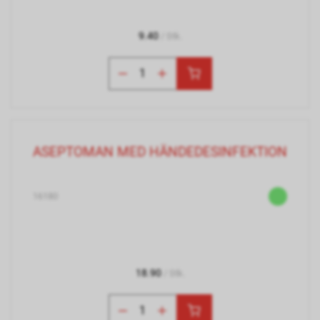
9.40
/ Stk.
ASEPTOMAN MED HÄNDEDESINFEKTION
16180
18.90
/ Stk.