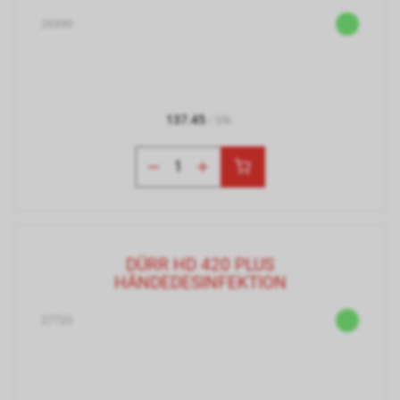
26390
137.45
/ Stk.
DÜRR HD 420 PLUS
HÄNDEDESINFEKTION
27720