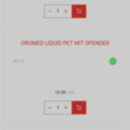
OROMED LIQUID PET MIT SPENDER
58110
12.25
/ Stk.