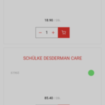
18.90
/ Stk.
SCHÜLKE DESDERMAN CARE
61965
85.40
/ Stk.