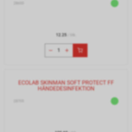
28655
12.25
/ Stk.
ECOLAB SKINMAN SOFT PROTECT FF
HÄNDEDESINFEKTION
28705