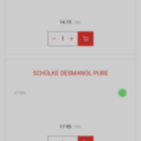
14.15
/ Stk.
SCHÜLKE DESMANOL PURE
61985
17.95
/ Stk.