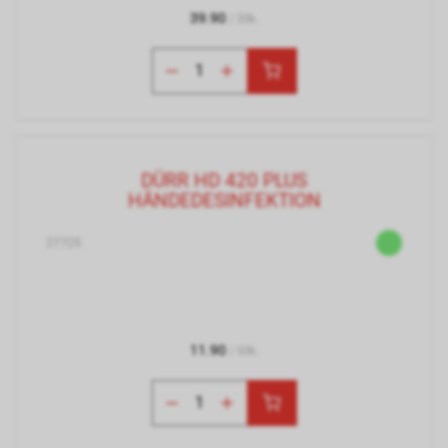
39.90
/ Stk.
DÜRR HD 420 PLUS
HÄNDEDESINFEKTION
27725
11.90
/ Stk.