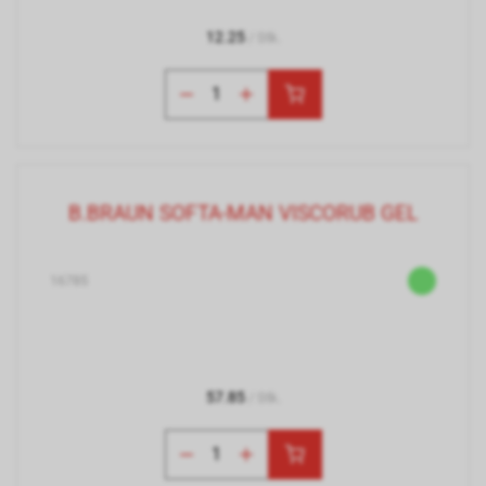
12.25
/ Stk.
B.BRAUN SOFTA-MAN VISCORUB GEL
16785
57.85
/ Stk.