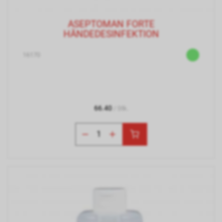
ASEPTOMAN FORTE
HÄNDEDESINFEKTION
16170
66.40
/ Stk.