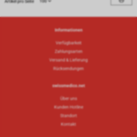
100
Artikel pro Seite
Informationen
Verfügbarkeit
Zahlungsarten
Versand & Lieferung
Rücksendungen
swissmedico.net
Über uns
Kunden Hotline
Standort
Kontakt