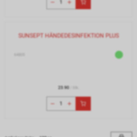
SUNSEPT HÄNDEDESINFEKTION PLUS
64805
23.90
/ Stk.