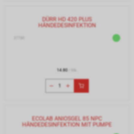
DÜRR HD 420 PLUS
HÄNDEDESINFEKTION
27730
14.80
/ Stk.
ECOLAB ANIOSGEL 85 NPC
HÄNDEDESINFEKTION MIT PUMPE