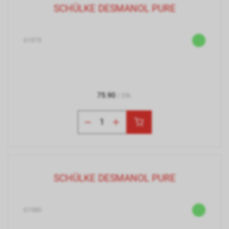
SCHÜLKE DESMANOL PURE
61975
75.90
/ Stk.
SCHÜLKE DESMANOL PURE
61980