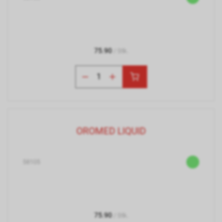
75.90
/ Stk.
OROMED LIQUID
58105
75.90
/ Stk.