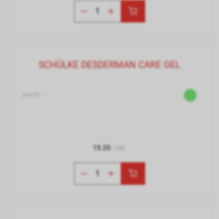
SCHÜLKE DESDERMAN CARE GEL
61970
13.20
/ Stk.