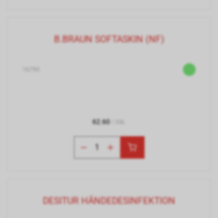
B.BRAUN SOFTASKIN (NF)
16790
62.60
/ Stk.
DESITUR HÄNDEDESINFEKTION