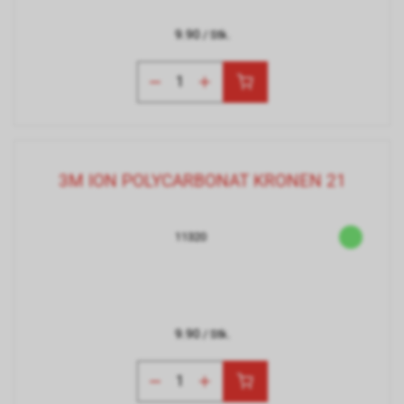
9.90
/ Stk.
3M ION POLYCARBONAT KRONEN 21
11320
9.90
/ Stk.