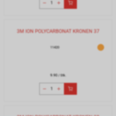
3M ION POLYCARBONAT KRONEN 37
11420
9.90
/ Stk.