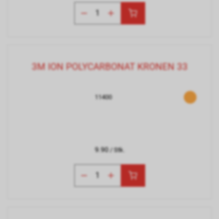
3M ION POLYCARBONAT KRONEN 33
11400
9.90
/ Stk.