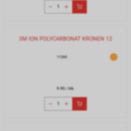
3M ION POLYCARBONAT KRONEN 12
11265
9.90
/ Stk.