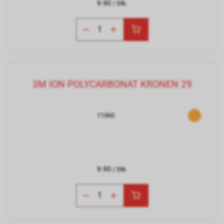
9.90
/ Stk.
3M ION POLYCARBONAT KRONEN 29
11360
9.90
/ Stk.