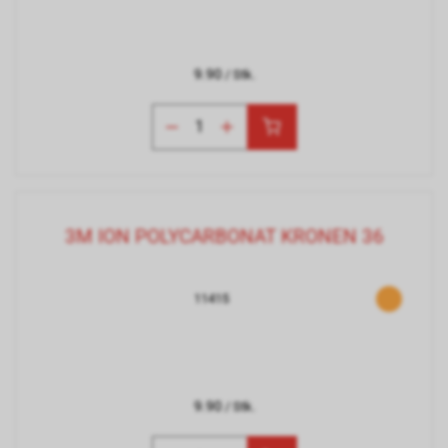
9.90
/ Stk.
3M ION POLYCARBONAT KRONEN 36
11415
9.90
/ Stk.