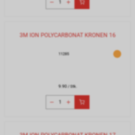
3M ION POLYCARBONAT KRONEN 16
11285
9.90
/ Stk.