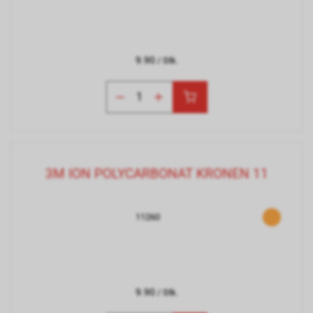
9.90
/ Stk.
3M ION POLYCARBONAT KRONEN 11
11260
9.90
/ Stk.