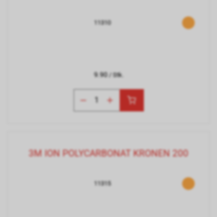
11310
9.90
/ Stk.
3M ION POLYCARBONAT KRONEN 200
11315