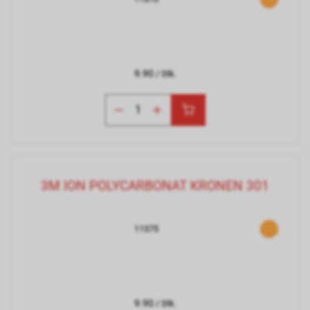
9.90
/ Stk.
3M ION POLYCARBONAT KRONEN 301
11375
9.90
/ Stk.