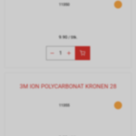
11350
9.90
/ Stk.
3M ION POLYCARBONAT KRONEN 28
11355