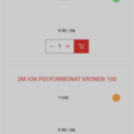
9.90
/ Stk.
3M ION POLYCARBONAT KRONEN 100
11240
9.90
/ Stk.