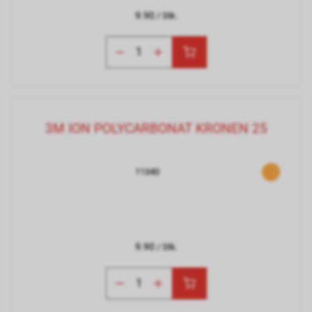
9.90
/ Stk.
3M ION POLYCARBONAT KRONEN 25
11340
9.90
/ Stk.