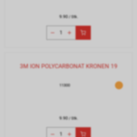
9.90
/ Stk.
3M ION POLYCARBONAT KRONEN 19
11300
9.90
/ Stk.