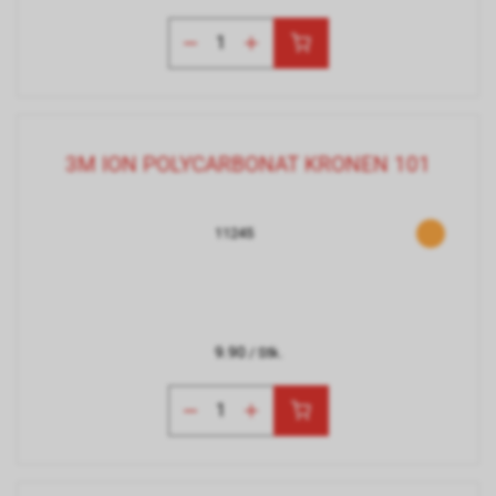
3M ION POLYCARBONAT KRONEN 101
11245
9.90
/ Stk.