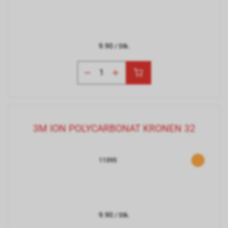
9.90
/ Stk.
3M ION POLYCARBONAT KRONEN 32
11395
9.90
/ Stk.