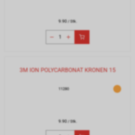
9.90
/ Stk.
3M ION POLYCARBONAT KRONEN 15
11280
9.90
/ Stk.