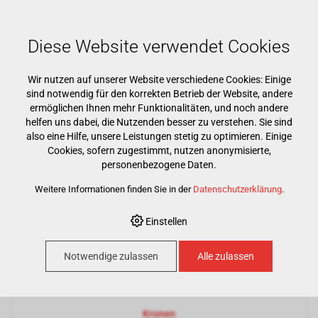
Mehr als 15000 Markenprodukte
Kostenloser Versand ab CHF 500
Günstigster Warenkorb garantiert
Diese Website verwendet Cookies
Wir nutzen auf unserer Website verschiedene Cookies: Einige
sind notwendig für den korrekten Betrieb der Website, andere
ermöglichen Ihnen mehr Funktionalitäten, und noch andere
helfen uns dabei, die Nutzenden besser zu verstehen. Sie sind
also eine Hilfe, unsere Leistungen stetig zu optimieren. Einige
Cookies, sofern zugestimmt, nutzen anonymisierte,
HOME
›
E-SHOP
›
PRAXIS
›
KRONEN & BRÜCKEN
personenbezogene Daten.
Weitere Informationen finden Sie in der
Datenschutzerklärung
.
Kronen & Brücken
Einstellen
Notwendige zulassen
Alle zulassen
Kunststoffe
Kronen