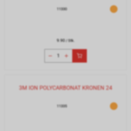
11330
9.90
/ Stk.
3M ION POLYCARBONAT KRONEN 24
11335