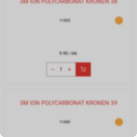
3M ION POLYCARBONAT KRONEN 38
11425
9.90
/ Stk.
3M ION POLYCARBONAT KRONEN 39
11430