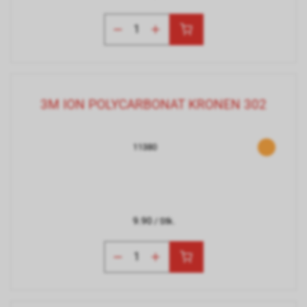
3M ION POLYCARBONAT KRONEN 302
11380
9.90
/ Stk.