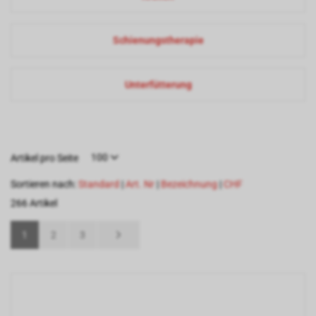
Schienungstherapie
Unterfütterung
100
Artikel pro Seite
Sortieren nach:
Standard
|
Art. Nr
|
Bezeichnung
|
CHF
266 Artikel
1
2
3