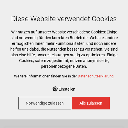
Mehr als 15000 Markenprodukte
Kostenloser Versand ab CHF 500
Günstigster Warenkorb garantiert
Diese Website verwendet Cookies
Wir nutzen auf unserer Website verschiedene Cookies: Einige
sind notwendig für den korrekten Betrieb der Website, andere
ermöglichen Ihnen mehr Funktionalitäten, und noch andere
helfen uns dabei, die Nutzenden besser zu verstehen. Sie sind
also eine Hilfe, unsere Leistungen stetig zu optimieren. Einige
Cookies, sofern zugestimmt, nutzen anonymisierte,
HOME
›
E-SHOP
›
PRAXIS
›
CHIRURGIE
›
KNOCHENMATERIAL
personenbezogene Daten.
Weitere Informationen finden Sie in der
Datenschutzerklärung
.
Knochenmaterial
Einstellen
Notwendige zulassen
Alle zulassen
Sortieren nach:
Standard
|
Art. Nr
|
Bezeichnung
|
CHF
7 Artikel