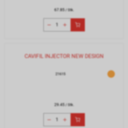
67.85
/ Stk.
CAVIFIL INJECTOR NEW DESIGN
21615
29.45
/ Stk.