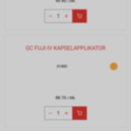
90.40
/ Stk.
GC FUJI IV KAPSELAPPLIKATOR
31400
88.70
/ Stk.