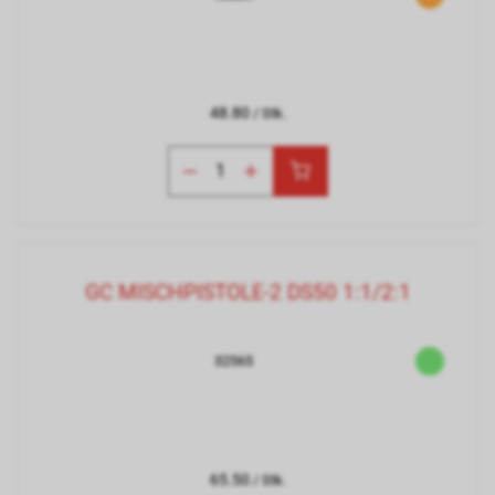
48.80
/ Stk.
GC MISCHPISTOLE-2 DS50 1:1/2:1
32565
65.50
/ Stk.