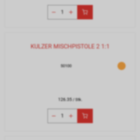
KULZER MISCHPISTOLE 2 1:1
50100
126.35
/ Stk.