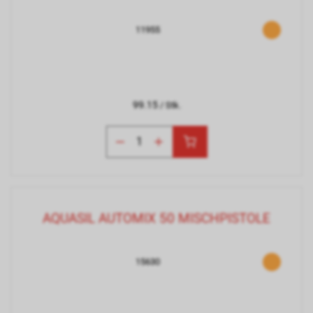
11955
99.15
/ Stk.
AQUASIL AUTOMIX 50 MISCHPISTOLE
15630