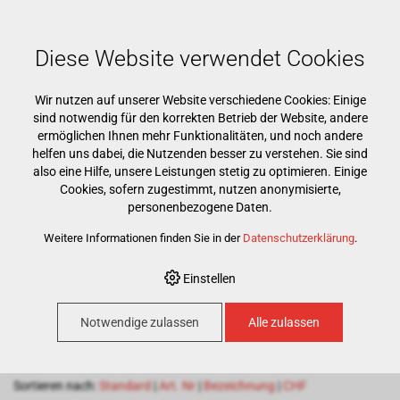
Mehr als 15000 Markenprodukte
Kostenloser Versand ab CHF 500
Günstigster Warenkorb garantiert
Diese Website verwendet Cookies
Wir nutzen auf unserer Website verschiedene Cookies: Einige
sind notwendig für den korrekten Betrieb der Website, andere
ermöglichen Ihnen mehr Funktionalitäten, und noch andere
helfen uns dabei, die Nutzenden besser zu verstehen. Sie sind
also eine Hilfe, unsere Leistungen stetig zu optimieren. Einige
Cookies, sofern zugestimmt, nutzen anonymisierte,
HOME
›
E-SHOP
›
PRAXIS
›
MISCHKANÜLEN & APPLIKATION
›
personenbezogene Daten.
DISPENSER
Weitere Informationen finden Sie in der
Datenschutzerklärung
.
Dispenser
Einstellen
Notwendige zulassen
Alle zulassen
100
Artikel pro Seite
Sortieren nach:
Standard
|
Art. Nr
|
Bezeichnung
|
CHF