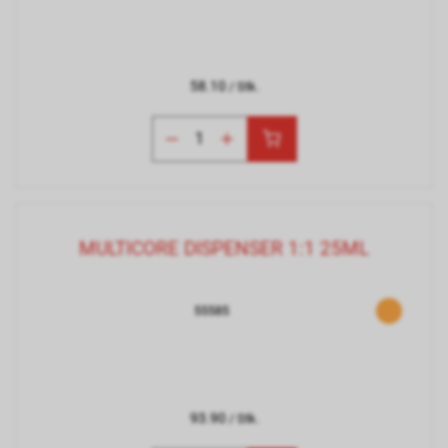
58.10
/ Stk.
MULTICORE DISPENSER 1:1 25ML
55585
93.90
/ Stk.