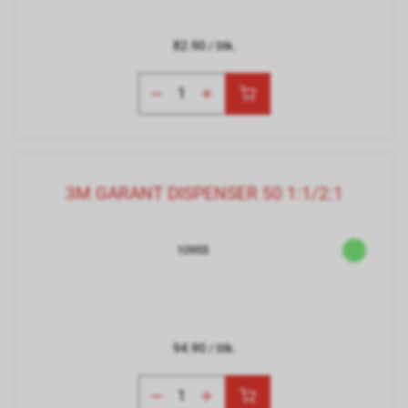
82.90
/ Stk.
3M GARANT DISPENSER 50 1:1/2:1
10955
94.90
/ Stk.