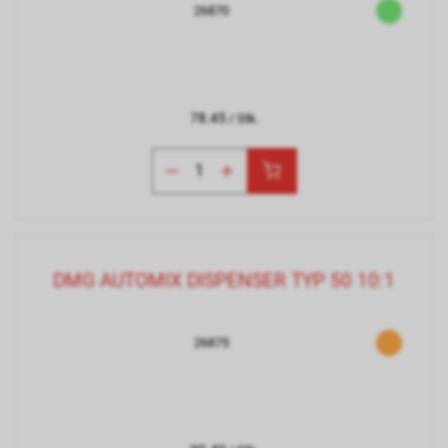
26870
78.45
/ Stk.
DMG AUTOMIX DISPENSER TYP 50 10:1
26875