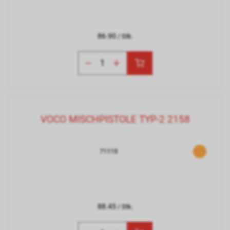
86.90
/ Stk.
VOCO MISCHPISTOLE TYP-2 2158
71115
88.45
/ Stk.