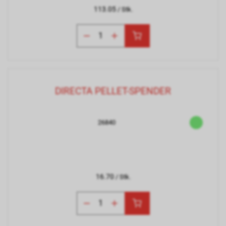
113.05
/ Stk.
DIRECTA PELLET-SPENDER
26840
16.70
/ Stk.