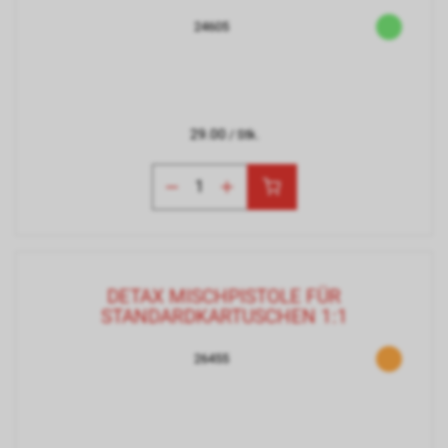
24605
29.00
/ Stk.
DETAX MISCHPISTOLE FÜR
STANDARDKARTUSCHEN 1:1
26455