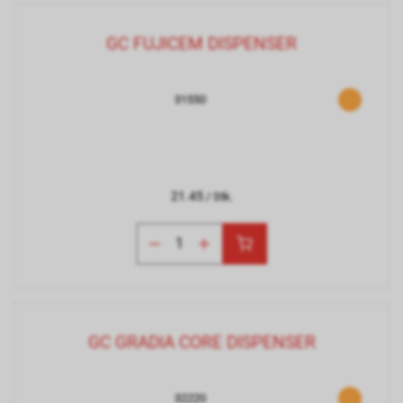
GC FUJICEM DISPENSER
31550
21.45
/ Stk.
GC GRADIA CORE DISPENSER
32220