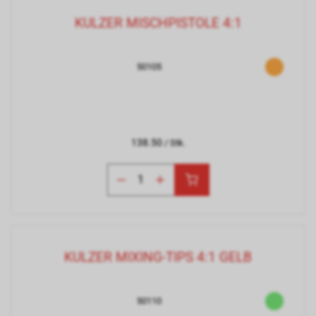
KULZER MISCHPISTOLE 4:1
50105
138.50
/ Stk.
KULZER MIXING-TIPS 4:1 GELB
50110