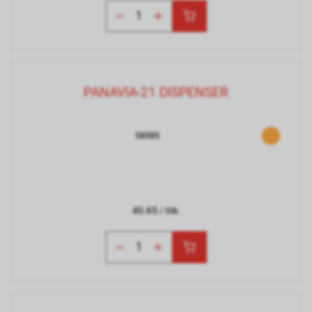
PANAVIA-21 DISPENSER
58585
40.65
/ Stk.