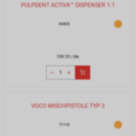
PULPDENT ACTIVA™ DISPENSER 1:1
60425
109.25
/ Stk.
VOCO MISCHPISTOLE TYP 3
71110