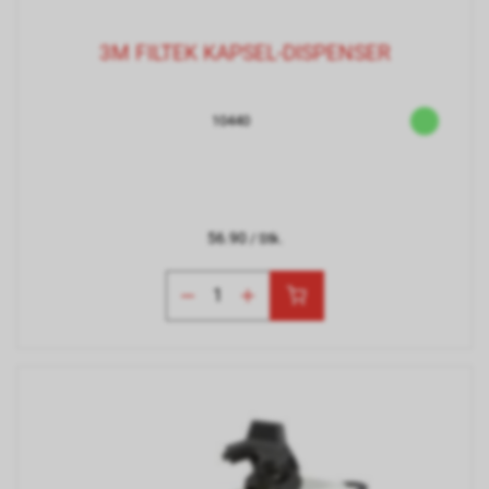
3M FILTEK KAPSEL-DISPENSER
10440
56.90
/ Stk.