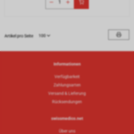
100
Artikel pro Seite
Informationen
Verfügbarkeit
Zahlungsarten
Versand & Lieferung
Rücksendungen
swissmedico.net
Über uns