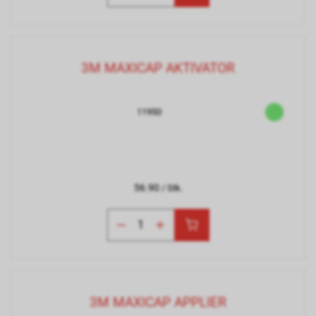
3M MAXICAP AKTIVATOR
11950
56.90
/ Stk.
3M MAXICAP APPLIER