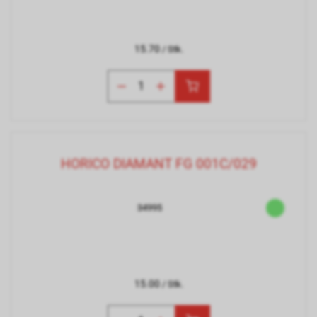
15.70
/ Stk.
HORICO DIAMANT FG 001C/029
34995
15.00
/ Stk.