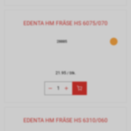
EDENTA HM FRÄSE HS 6075/070
28885
21.95
/ Stk.
EDENTA HM FRÄSE HS 6310/060