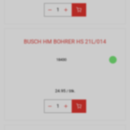
BUSCH HM BOHRER HS 21L/014
18430
24.95
/ Stk.