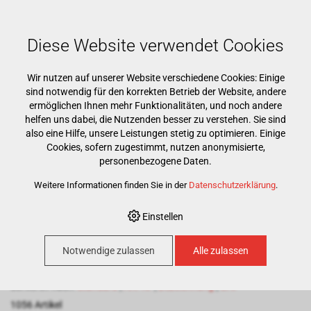
Mehr als 15000 Markenprodukte
Kostenloser Versand ab CHF 500
Günstigster Warenkorb garantiert
Diese Website verwendet Cookies
Wir nutzen auf unserer Website verschiedene Cookies: Einige
sind notwendig für den korrekten Betrieb der Website, andere
ermöglichen Ihnen mehr Funktionalitäten, und noch andere
helfen uns dabei, die Nutzenden besser zu verstehen. Sie sind
also eine Hilfe, unsere Leistungen stetig zu optimieren. Einige
Cookies, sofern zugestimmt, nutzen anonymisierte,
HOME
›
E-SHOP
›
PRAXIS
›
ROTIERENDE INSTRUMENTE
›
DIAMANTEN
personenbezogene Daten.
Weitere Informationen finden Sie in der
Datenschutzerklärung
.
Diamanten
Einstellen
Notwendige zulassen
Alle zulassen
100
Artikel pro Seite
Sortieren nach:
Standard
|
Art. Nr
|
Bezeichnung
|
CHF
1056 Artikel