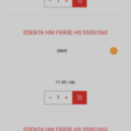
EDENTA HM FRÄSE HS 5550/060
28845
17.45
/ Stk.
EDENTA HM FRÄSE HS 5580/060