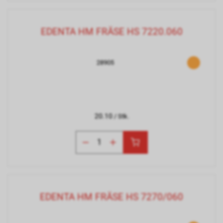
EDENTA HM FRÄSE HS 7220.060
28905
20.10
/ Stk.
EDENTA HM FRÄSE HS 7270/060