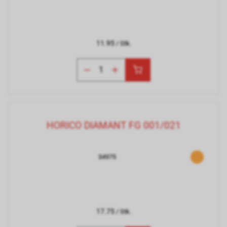
11.95
/ Stk.
HORICO DIAMANT FG 001/021
34975
17.75
/ Stk.