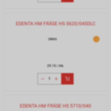
EDENTA HM FRÄSE HS 5620/045DLC
28865
29.10
/ Stk.
EDENTA HM FRÄSE HS 5710/040