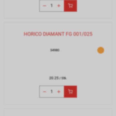
HORICO DIAMANT FG 001/025
34980
20.25
/ Stk.