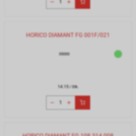
HORICO DIAMANT FG 001F/021
35000
14.15
/ Stk.
HORICO DIAMANT FG 108.314.008