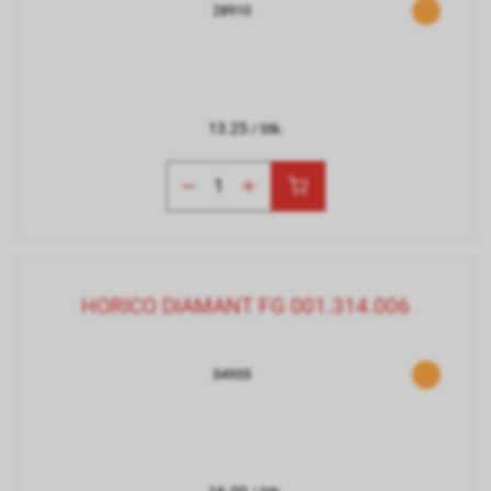
28910
13.25
/ Stk.
HORICO DIAMANT FG 001.314.006
34935