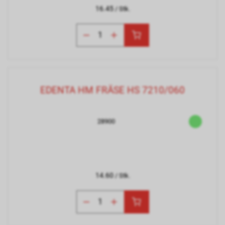
16.45
/ Stk.
EDENTA HM FRÄSE HS 7210/060
28900
14.60
/ Stk.