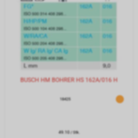
BUSCH HM BOHRER HS 162A/016 H
18425
49.10
/ Stk.