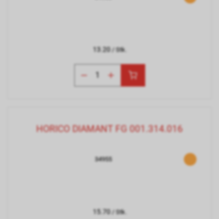
13.20
/ Stk.
HORICO DIAMANT FG 001.314.016
34955
15.70
/ Stk.