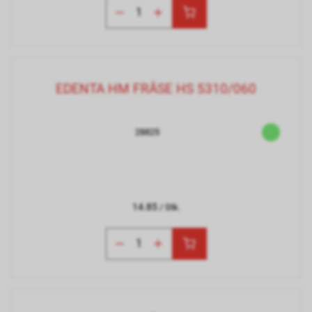
EDENTA HM FRÄSE HS 5310/060
28825
14.85
/ Stk.