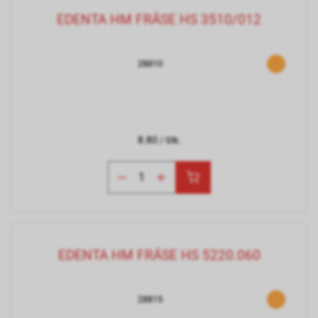
EDENTA HM FRÄSE HS 3510/012
28810
8.80
/ Stk.
EDENTA HM FRÄSE HS 5220.060
28815