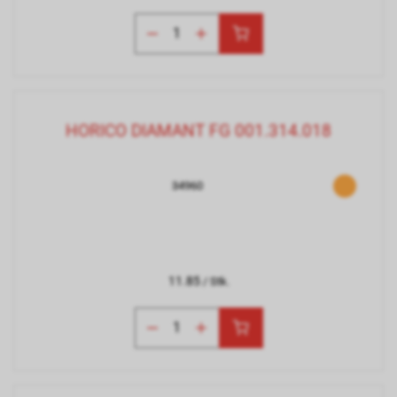
HORICO DIAMANT FG 001.314.018
34960
11.85
/ Stk.