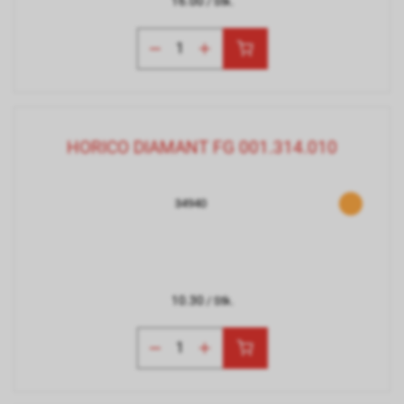
16.00
/ Stk.
HORICO DIAMANT FG 001.314.010
34940
10.30
/ Stk.