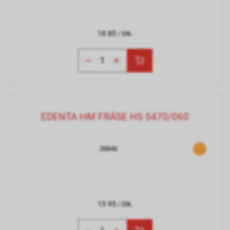
18.85
/ Stk.
EDENTA HM FRÄSE HS 5470/060
28840
13.95
/ Stk.