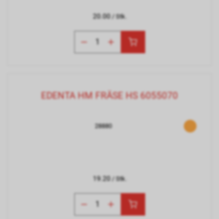
20.00
/ Stk.
EDENTA HM FRÄSE HS 6055070
28880
19.20
/ Stk.