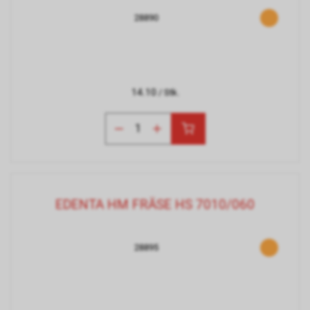
28890
14.10
/ Stk.
EDENTA HM FRÄSE HS 7010/060
28895