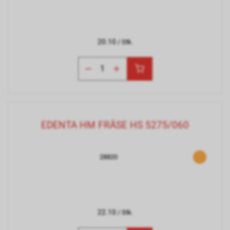
20.10
/ Stk.
EDENTA HM FRÄSE HS 5275/060
28820
22.10
/ Stk.