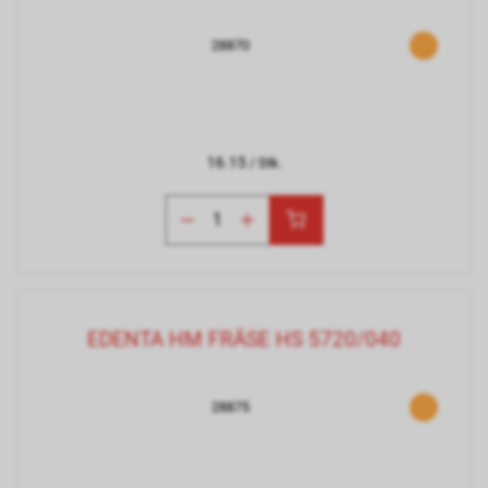
28870
16.15
/ Stk.
EDENTA HM FRÄSE HS 5720/040
28875