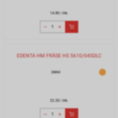
14.80
/ Stk.
EDENTA HM FRÄSE HS 5610/045DLC
28860
22.20
/ Stk.