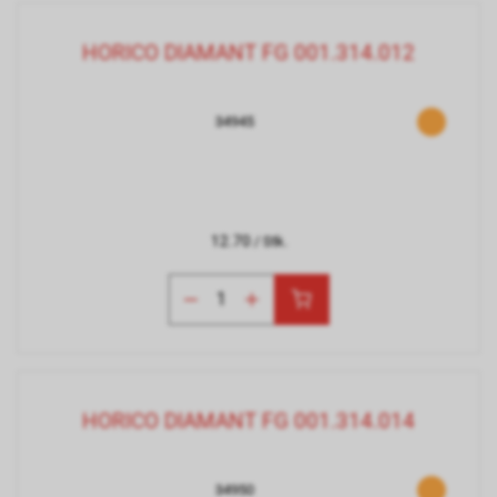
HORICO DIAMANT FG 001.314.012
34945
12.70
/ Stk.
HORICO DIAMANT FG 001.314.014
34950