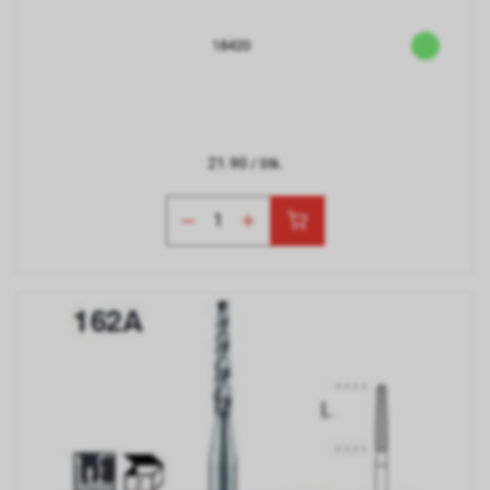
18420
21.90
/ Stk.