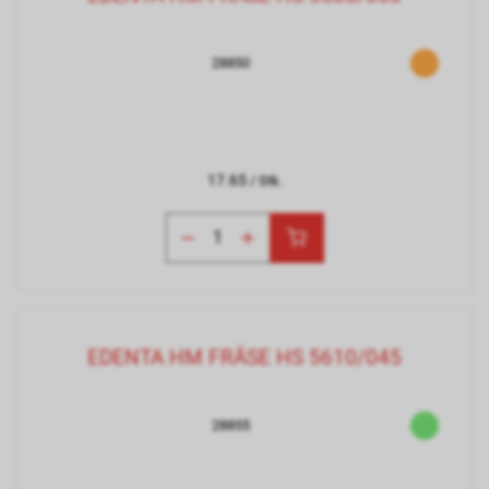
28850
17.65
/ Stk.
EDENTA HM FRÄSE HS 5610/045
28855