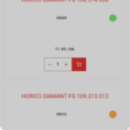
35005
11.95
/ Stk.
HORICO DIAMANT FG 109.313.012
35010