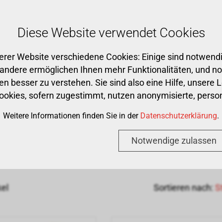
Kostenloser Versand ab CHF 500
Diese Website verwendet Cookies
erer Website verschiedene Cookies: Einige sind notwendi
Premium Partner
Praxis
CAD/CAM
Ge
 andere ermöglichen Ihnen mehr Funktionalitäten, und n
n besser zu verstehen. Sie sind also eine Hilfe, unsere 
Cookies, sofern zugestimmt, nutzen anonymisierte, per
ABSAUGKANÜLEN
Weitere Informationen finden Sie in der
Datenschutzerklärung
.
augkanülen
Notwendige zulassen
kel
Sortieren nach:
S