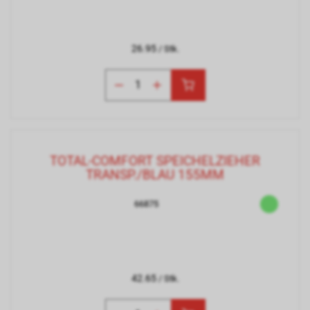
26.95
/ Stk.
TOTAL-COMFORT SPEICHELZIEHER
TRANSP./BLAU 155MM
66875
42.65
/ Stk.