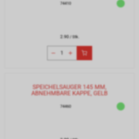
74410
2.90
/ Stk.
SPEICHELSAUGER 145 MM,
ABNEHMBARE KAPPE, GELB
74460