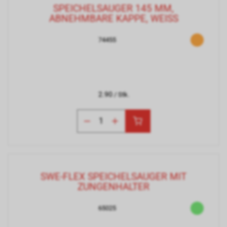
SPEICHELSAUGER 145 MM,
ABNEHMBARE KAPPE, WEISS
74455
2.90
/ Stk.
SWE-FLEX SPEICHELSAUGER MIT
ZUNGENHALTER
65025