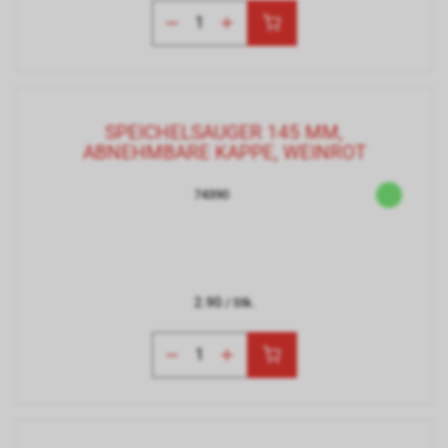
SPEICHELSAUGER 145 MM,
ABNEHMBARE KAPPE, WEINROT
74390
2.90
/ Stk.