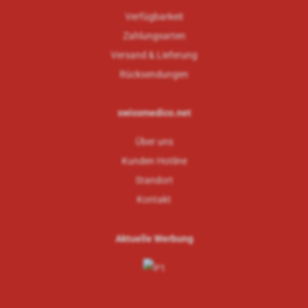
Verfügbarkeit
Zahlungsarten
Versand & Lieferung
Rücksendungen
swissmedico.net
Über uns
Kunden Hotline
Standort
Kontakt
Aktuelle Werbung