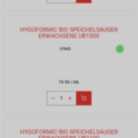
HYGOFORMIC BIO SPEICHELSAUGER
ERWACHSENE UB1000
37845
74.90
/ Stk.
HYGOFORMIC BIO SPEICHELSAUGER