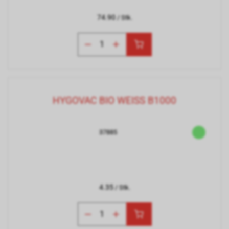
74.90
/ Stk.
HYGOVAC BIO WEISS B1000
37885
4.35
/ Stk.