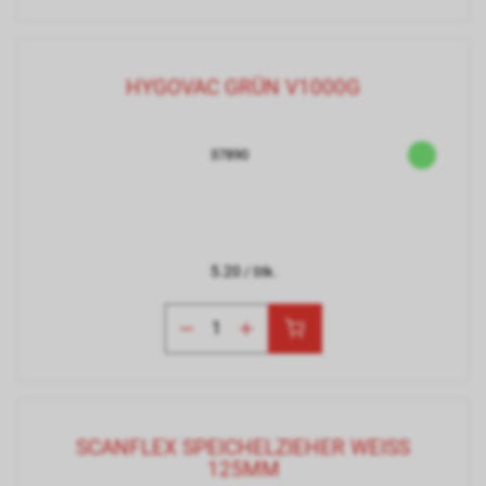
HYGOVAC GRÜN V1000G
37890
5.20
/ Stk.
SCANFLEX SPEICHELZIEHER WEISS
125MM