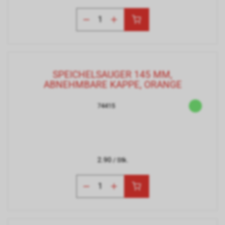
SPEICHELSAUGER 145 MM,
ABNEHMBARE KAPPE, ORANGE
74415
2.90
/ Stk.