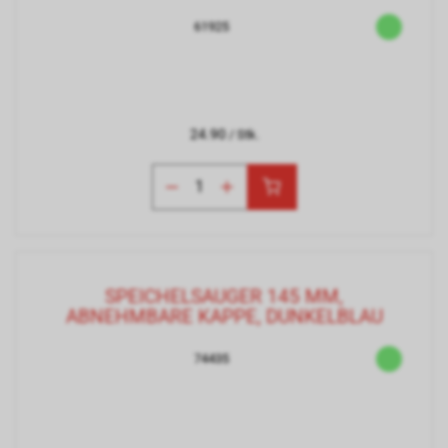
61925
24.90
/ Stk.
SPEICHELSAUGER 145 MM,
ABNEHMBARE KAPPE, DUNKELBLAU
74435