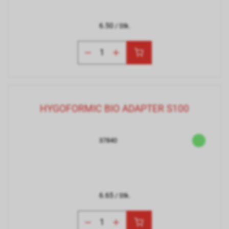
6.50
/ Stk.
HYGOFORMIC BIO ADAPTER S100
37840
6.65
/ Stk.