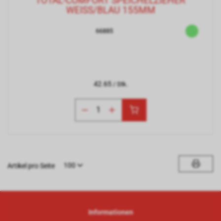
TOTAL-COMFORT SPEICHELZIEHER
WEISS/BLAU 155MM
66885
42.65
/ Stk.
100
Artikel pro Seite
Informationen