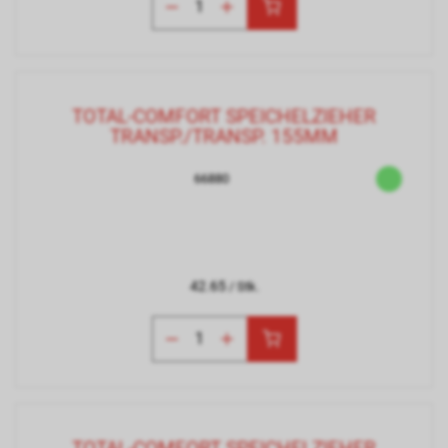
TOTAL-COMFORT SPEICHELZIEHER
TRANSP./TRANSP. 155MM
66880
42.65
/ Stk.