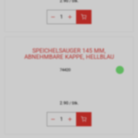
2.90
/ Stk.
SPEICHELSAUGER 145 MM,
ABNEHMBARE KAPPE, HELLBLAU
74420
2.90
/ Stk.