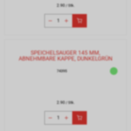
2.90
/ Stk.
SPEICHELSAUGER 145 MM,
ABNEHMBARE KAPPE, DUNKELGRÜN
74395
2.90
/ Stk.