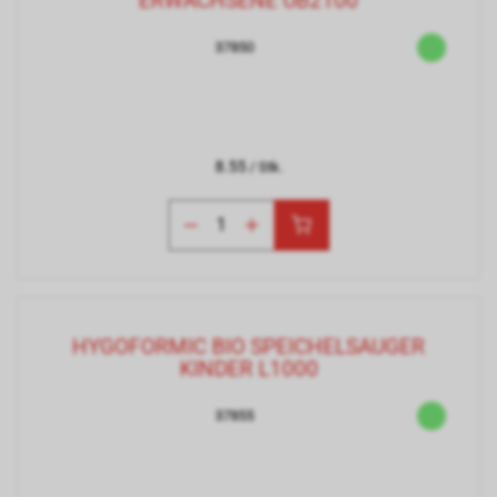
ERWACHSENE UB2100
37850
8.55
/ Stk.
HYGOFORMIC BIO SPEICHELSAUGER
KINDER L1000
37855