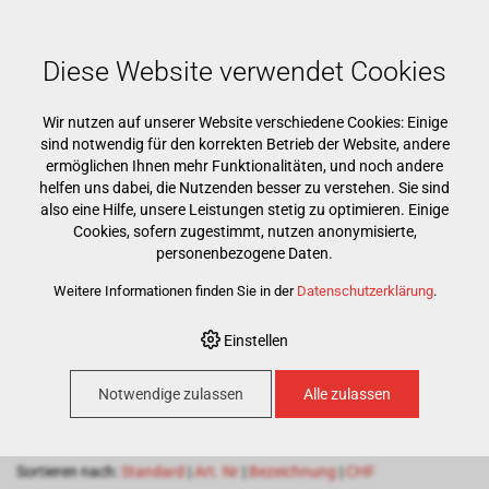
Mehr als 15000 Markenprodukte
Kostenloser Versand ab CHF 500
Günstigster Warenkorb garantiert
Diese Website verwendet Cookies
Wir nutzen auf unserer Website verschiedene Cookies: Einige
sind notwendig für den korrekten Betrieb der Website, andere
ermöglichen Ihnen mehr Funktionalitäten, und noch andere
helfen uns dabei, die Nutzenden besser zu verstehen. Sie sind
also eine Hilfe, unsere Leistungen stetig zu optimieren. Einige
Cookies, sofern zugestimmt, nutzen anonymisierte,
HOME
›
E-SHOP
›
PRAXIS
›
ABSAUGUNG & IRRIGATION
›
personenbezogene Daten.
SPEICHELSAUGER
Weitere Informationen finden Sie in der
Datenschutzerklärung
.
Speichelsauger
Einstellen
Notwendige zulassen
Alle zulassen
100
Artikel pro Seite
Sortieren nach:
Standard
|
Art. Nr
|
Bezeichnung
|
CHF