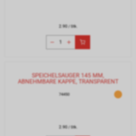
2.90
/ Stk.
SPEICHELSAUGER 145 MM,
ABNEHMBARE KAPPE, TRANSPARENT
74450
2.90
/ Stk.