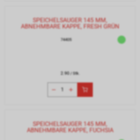
SPEICHELSAUGER 145 MM,
ABNEHMBARE KAPPE, FRESH GRÜN
74405
2.90
/ Stk.
SPEICHELSAUGER 145 MM,
ABNEHMBARE KAPPE, FUCHSIA