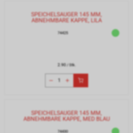
SPEICHELSAUGER 145 MM,
ABNEHMBARE KAPPE, LILA
74425
2.90
/ Stk.
SPEICHELSAUGER 145 MM,
ABNEHMBARE KAPPE, MED BLAU
74430