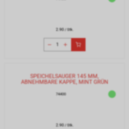
2.90
/ Stk.
SPEICHELSAUGER 145 MM,
ABNEHMBARE KAPPE, MINT GRÜN
74400
2.90
/ Stk.