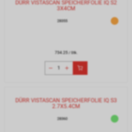
DÜRR VISTASCAN SPEICHERFOLIE IQ S2
3X4CM
28355
734.25
/ Stk.
DÜRR VISTASCAN SPEICHERFOLIE IQ S3
2.7X5.4CM
28360