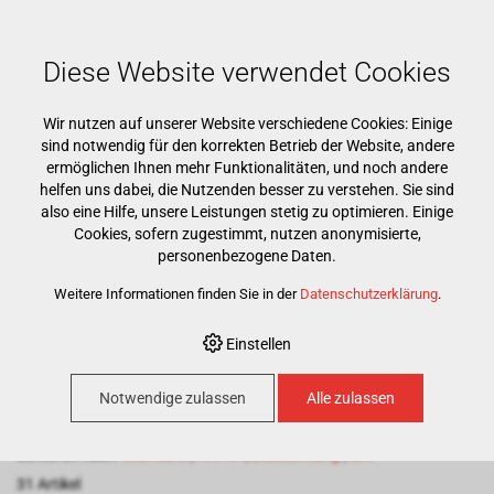
Mehr als 15000 Markenprodukte
Kostenloser Versand ab CHF 500
Günstigster Warenkorb garantiert
Diese Website verwendet Cookies
Wir nutzen auf unserer Website verschiedene Cookies: Einige
sind notwendig für den korrekten Betrieb der Website, andere
ermöglichen Ihnen mehr Funktionalitäten, und noch andere
helfen uns dabei, die Nutzenden besser zu verstehen. Sie sind
also eine Hilfe, unsere Leistungen stetig zu optimieren. Einige
Cookies, sofern zugestimmt, nutzen anonymisierte,
HOME
›
E-SHOP
›
PRAXIS
›
RÖNTGEN
›
DIGITALES RÖNTGEN
personenbezogene Daten.
Weitere Informationen finden Sie in der
Datenschutzerklärung
.
Digitales Röntgen
Einstellen
Notwendige zulassen
Alle zulassen
100
Artikel pro Seite
Sortieren nach:
Standard
|
Art. Nr
|
Bezeichnung
|
CHF
31 Artikel