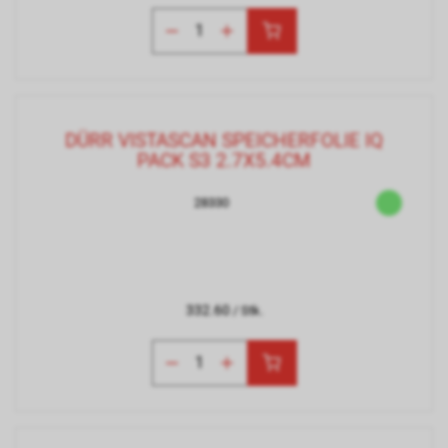
DÜRR VISTASCAN SPEICHERFOLIE IQ
PACK S3 2.7X5.4CM
28330
332.60
/ Stk.