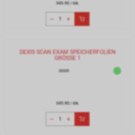
345.90
/ Stk.
DEXIS SCAN EXAM SPEICHERFOLIEN
GRÖSSE 1
26535
345.90
/ Stk.