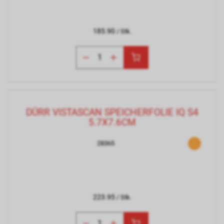
185.90
/ Stk.
DÜRR VISTASCAN SPEICHERFOLIE IQ S4
5.7X7.6CM
28365
223.95
/ Stk.