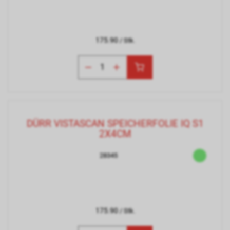
175.90
/ Stk.
DÜRR VISTASCAN SPEICHERFOLIE IQ S1
2X4CM
28345
175.90
/ Stk.