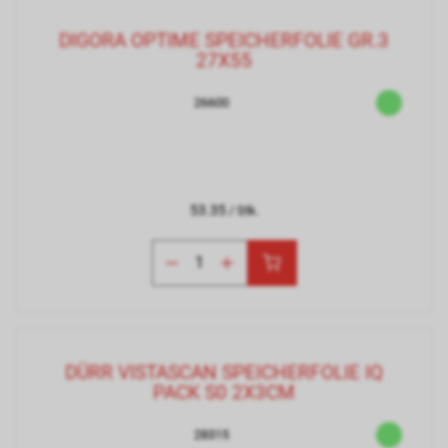
DIGORA OPTIME SPEICHERFOLIE GR.3
27X55
26600
53.35
/ Stk.
DÜRR VISTASCAN SPEICHERFOLIE IQ
PACK S0 2X3CM
28315