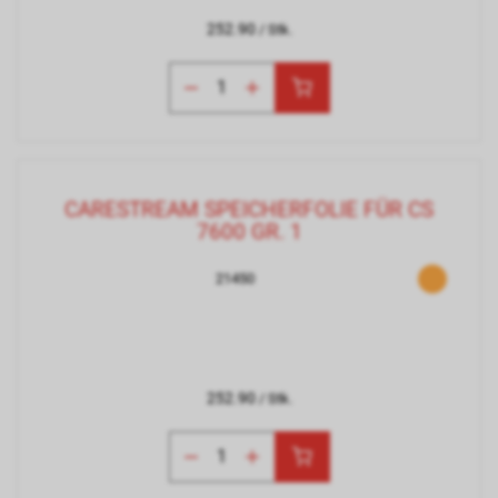
252.90
/ Stk.
CARESTREAM SPEICHERFOLIE FÜR CS
7600 GR. 1
21450
252.90
/ Stk.