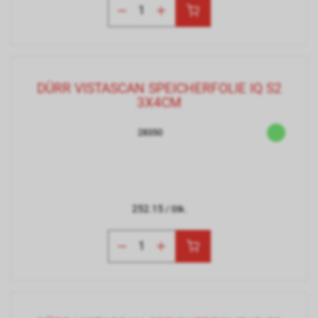
DÜRR VISTASCAN SPEICHERFOLIE IQ S2
3X4CM
28350
252.15
/ Stk.