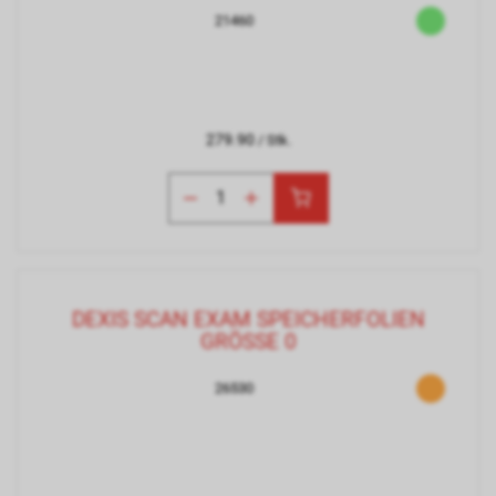
21460
279.90
/ Stk.
DEXIS SCAN EXAM SPEICHERFOLIEN
GRÖSSE 0
26530