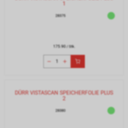
1
28375
175.90
/ Stk.
DÜRR VISTASCAN SPEICHERFOLIE PLUS
2
28380