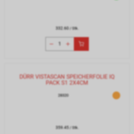
332.60
/ Stk.
DÜRR VISTASCAN SPEICHERFOLIE IQ
PACK S1 2X4CM
28320
359.45
/ Stk.