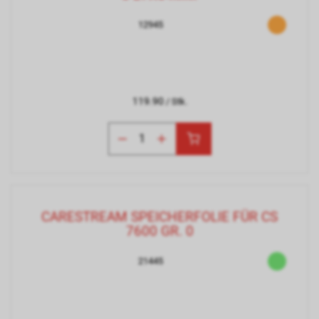
12945
119.90
/ Stk.
CARESTREAM SPEICHERFOLIE FÜR CS
7600 GR. 0
21445