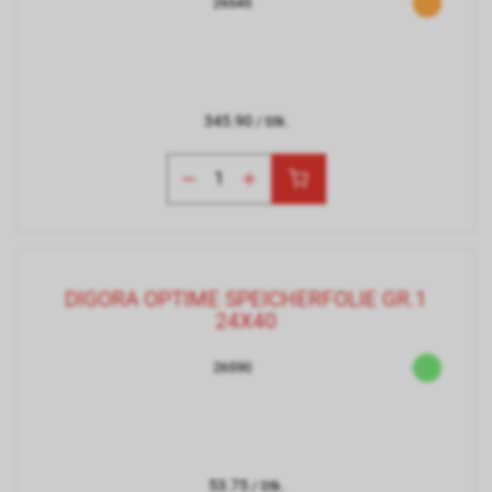
26545
345.90
/ Stk.
DIGORA OPTIME SPEICHERFOLIE GR.1
24X40
26590
53.75
/ Stk.