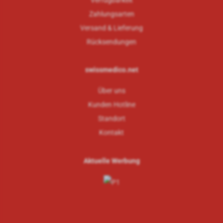
Verfügbarkeit
Zahlungsarten
Versand & Lieferung
Rücksendungen
swissmedico.net
Über uns
Kunden Hotline
Standort
Kontakt
Aktuelle Werbung