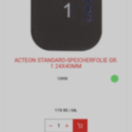
ACTEON STANDARD-SPEICHERFOLIE GR.
1 24X40MM
12935
119.90
/ Stk.