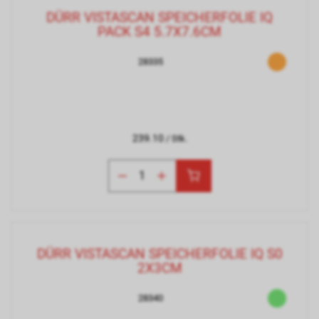
DÜRR VISTASCAN SPEICHERFOLIE IQ
PACK S4 5.7X7.6CM
28335
239.10
/ Stk.
DÜRR VISTASCAN SPEICHERFOLIE IQ S0
2X3CM
28340