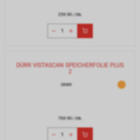
259.90
/ Stk.
DÜRR VISTASCAN SPEICHERFOLIE PLUS
2
28385
769.90
/ Stk.