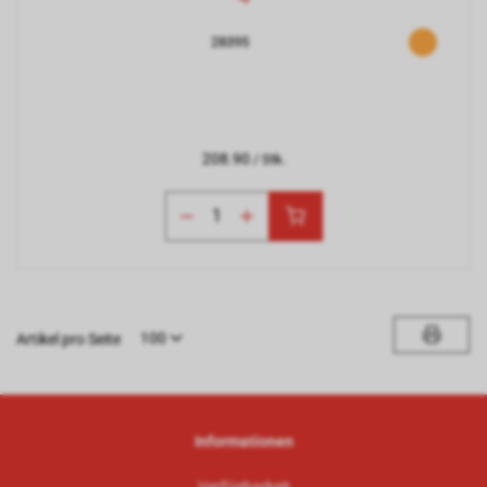
28395
208.90
/ Stk.
100
Artikel pro Seite
Informationen