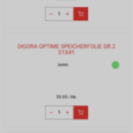
DIGORA OPTIME SPEICHERFOLIE GR.2
31X41
26595
53.05
/ Stk.