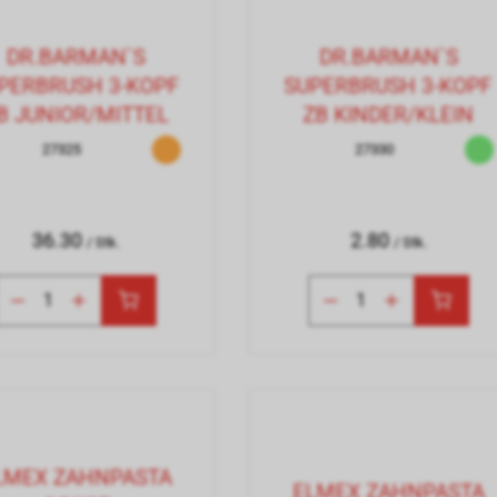
DR.BARMAN`S
DR.BARMAN`S
PERBRUSH 3-KOPF
SUPERBRUSH 3-KOPF
B JUNIOR/MITTEL
ZB KINDER/KLEIN
27325
27330
36.30
2.80
/ Stk.
/ Stk.
LMEX ZAHNPASTA
ELMEX ZAHNPASTA