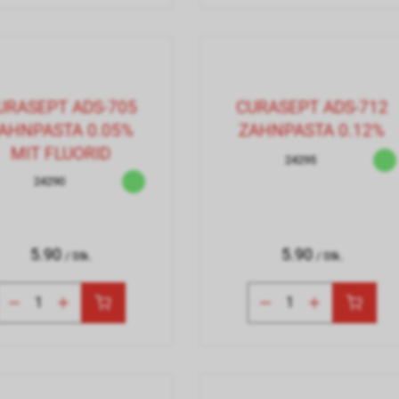
URASEPT ADS-705
CURASEPT ADS-712
AHNPASTA 0.05%
ZAHNPASTA 0.12%
MIT FLUORID
24295
24290
5.90
5.90
/ Stk.
/ Stk.