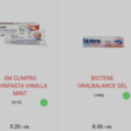
3M CLINPRO
BIOTENE
HNPASTA VANILLA
ORALBALANCE GEL
MINT
17995
10170
5.20
8.30
/ Stk.
/ Stk.