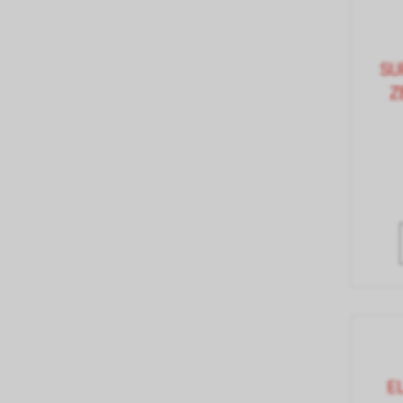
SU
Z
E