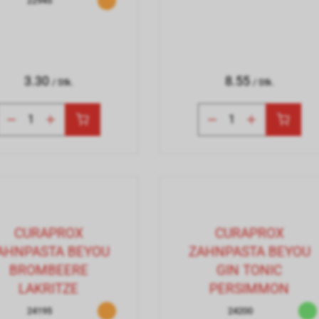
22945
3.30
8.55
/ Stk.
/ Stk.
CURAPROX
CURAPROX
AHNPASTA BEYOU
ZAHNPASTA BEYOU
BROMBEERE
GIN TONIC
LAKRITZE
PERSIMMON
24195
24200