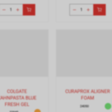
COLGATE
CURAPROX ALIGNER
ZAHNPASTA BLUE
FOAM
FRESH GEL
24050