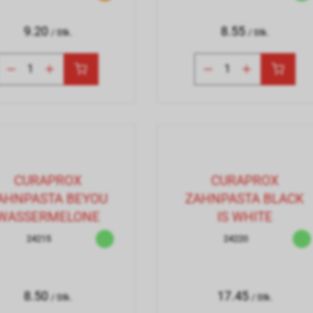
9.20
8.55
/ Stk.
/ Stk.
CURAPROX
CURAPROX
AHNPASTA BEYOU
ZAHNPASTA BLACK
WASSERMELONE
IS WHITE
24215
24220
8.50
17.45
/ Stk.
/ Stk.