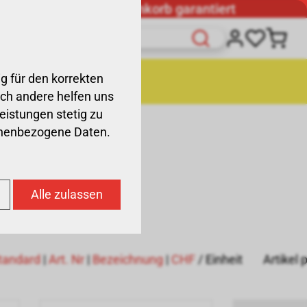
Günstigster Warenkorb garantiert
g für den korrekten
räte
Liquidation
och andere helfen uns
Leistungen stetig zu
sonenbezogene Daten.
Alle zulassen
tandard
|
Art. Nr
|
Bezeichnung
|
CHF
/ Einheit
Artikel 