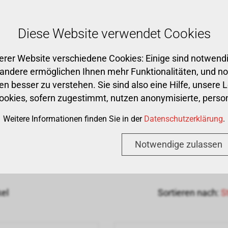
Kostenloser Versand ab CHF 500
Diese Website verwendet Cookies
erer Website verschiedene Cookies: Einige sind notwendi
Premium Partner
Praxis
CAD/CAM
Ge
 andere ermöglichen Ihnen mehr Funktionalitäten, und n
n besser zu verstehen. Sie sind also eine Hilfe, unsere 
Cookies, sofern zugestimmt, nutzen anonymisierte, per
ENE
›
ZAHNPASTA GELE
Weitere Informationen finden Sie in der
Datenschutzerklärung
.
npasta Gele
Notwendige zulassen
kel
Sortieren nach:
S