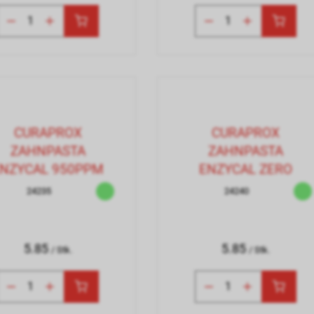
CURAPROX
CURAPROX
ZAHNPASTA
ZAHNPASTA
NZYCAL 950PPM
ENZYCAL ZERO
24235
24240
5.85
5.85
/ Stk.
/ Stk.