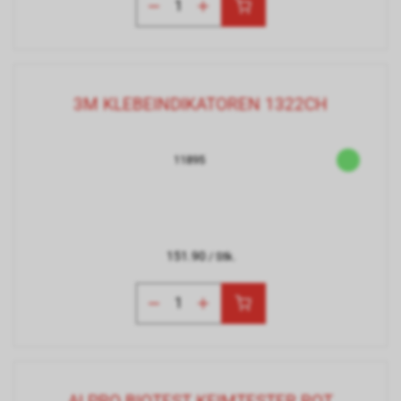
3M KLEBEINDIKATOREN 1322CH
11895
151.90
/ Stk.