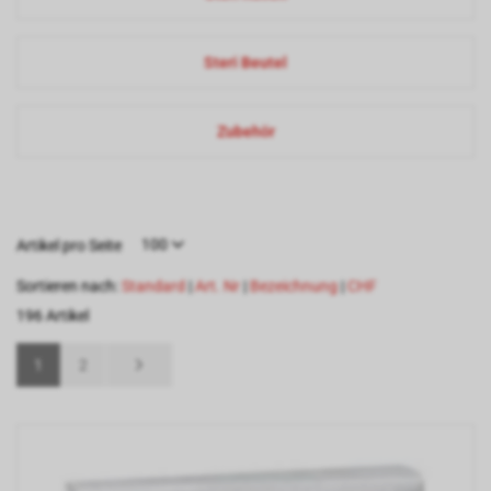
Steri Beutel
Zubehör
100
Artikel pro Seite
Sortieren nach:
Standard
|
Art. Nr
|
Bezeichnung
|
CHF
196 Artikel
1
2