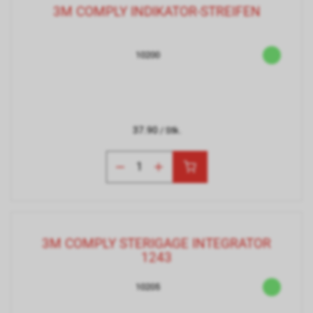
3M COMPLY INDIKATOR-STREIFEN
10200
37.90
/ Stk.
3M COMPLY STERIGAGE INTEGRATOR
1243
10205