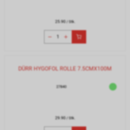
25.90
/ Stk.
DÜRR HYGOFOL ROLLE 7.5CMX100M
27840
29.90
/ Stk.