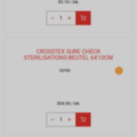
53.10
/ Stk.
CROSSTEX SURE CHECK
STERILISATIONS-BEUTEL 6X10CM
23705
304.00
/ Stk.