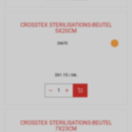
CROSSTEX STERILISATIONS-BEUTEL
5X20CM
23670
261.15
/ Stk.
CROSSTEX STERILISATIONS-BEUTEL
7X23CM