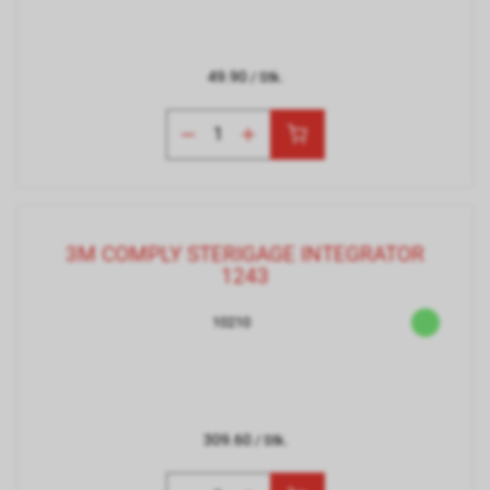
49.90
/ Stk.
3M COMPLY STERIGAGE INTEGRATOR
1243
10210
309.60
/ Stk.