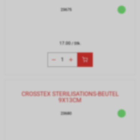
23675
17.00
/ Stk.
CROSSTEX STERILISATIONS-BEUTEL
9X13CM
23680