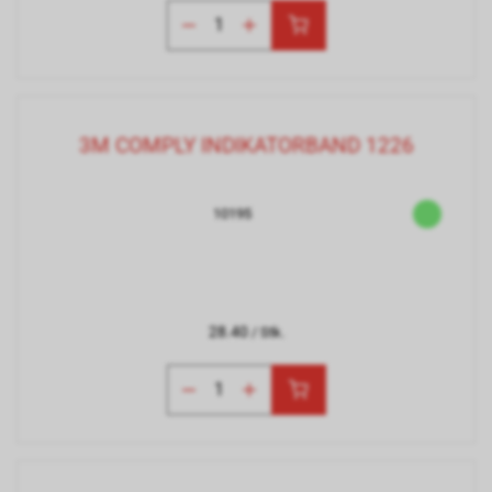
3M COMPLY INDIKATORBAND 1226
10195
28.40
/ Stk.