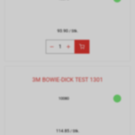
93.90
/ Stk.
3M BOWIE-DICK TEST 1301
10080
114.85
/ Stk.