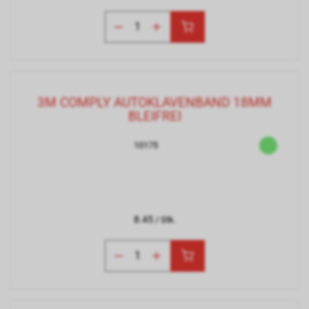
3M COMPLY AUTOKLAVENBAND 18MM
BLEIFREI
10175
8.45
/ Stk.