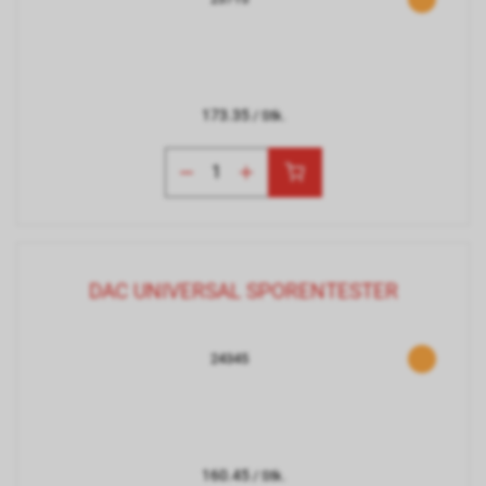
173.35
/ Stk.
DAC UNIVERSAL SPORENTESTER
24345
160.45
/ Stk.