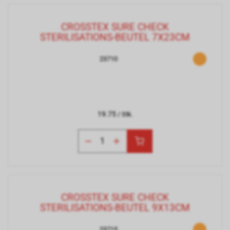
CROSSTEX SURE CHECK
STERILISATIONS-BEUTEL 7X23CM
23710
19.75
/ Stk.
CROSSTEX SURE CHECK
STERILISATIONS-BEUTEL 9X13CM
23715