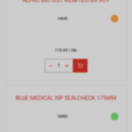
ALPRO BIOTEST KEIMTESTER ROT
14645
110.65
/ Stk.
BLUE MEDICAL ISP SEALCHECK 175MM
18085