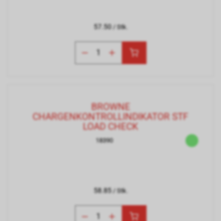
57.50
/ Stk.
BROWNE
CHARGENKONTROLLINDIKATOR STF
LOAD CHECK
18390
58.85
/ Stk.