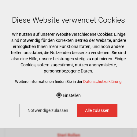
Mehr als 15000 Markenprodukte
Kostenloser Versand ab CHF 500
Günstigster Warenkorb garantiert
Diese Website verwendet Cookies
Wir nutzen auf unserer Website verschiedene Cookies: Einige
sind notwendig für den korrekten Betrieb der Website, andere
ermöglichen Ihnen mehr Funktionalitäten, und noch andere
helfen uns dabei, die Nutzenden besser zu verstehen. Sie sind
also eine Hilfe, unsere Leistungen stetig zu optimieren. Einige
Cookies, sofern zugestimmt, nutzen anonymisierte,
HOME
›
E-SHOP
›
PRAXIS
›
STERILISATION
personenbezogene Daten.
Weitere Informationen finden Sie in der
Datenschutzerklärung
.
Sterilisation
Einstellen
Notwendige zulassen
Alle zulassen
Kontrolle & Indikatoren
Steri Rollen