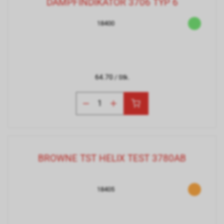
DAMPFINDIKATOR 3706 TYP 6
18400
64.70
/ Stk.
BROWNE TST HELIX TEST 3780AB
18405