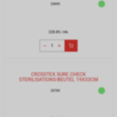
23695
228.85
/ Stk.
CROSSTEX SURE CHECK
STERILISATIONS-BEUTEL 19X33CM
23700