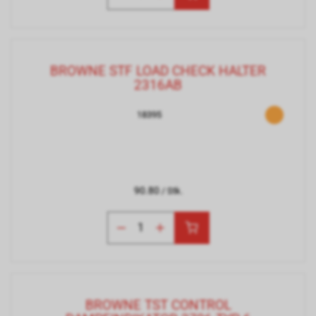
BROWNE STF LOAD CHECK HALTER
2316AB
18395
90.80
/ Stk.
BROWNE TST CONTROL