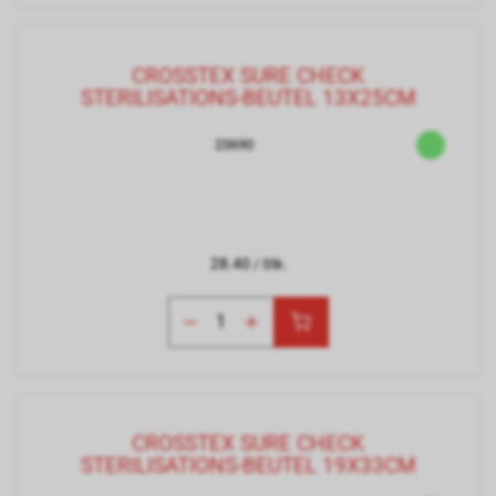
CROSSTEX SURE CHECK
STERILISATIONS-BEUTEL 13X25CM
23690
28.40
/ Stk.
CROSSTEX SURE CHECK
STERILISATIONS-BEUTEL 19X33CM