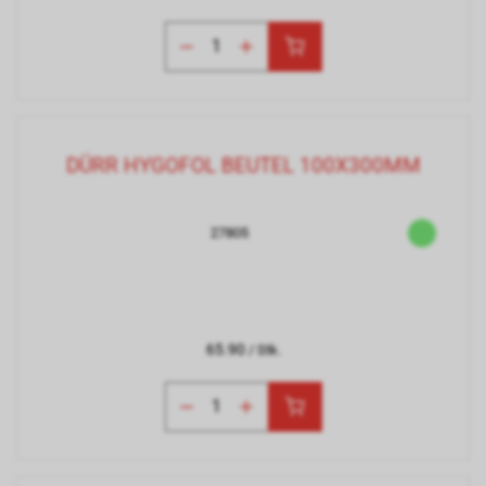
DÜRR HYGOFOL BEUTEL 100X300MM
27805
65.90
/ Stk.