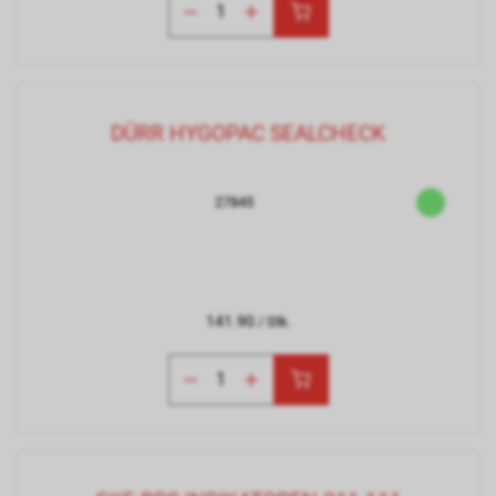
DÜRR HYGOPAC SEALCHECK
27845
141.90
/ Stk.