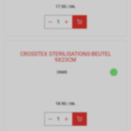
17.00
/ Stk.
CROSSTEX STERILISATIONS-BEUTEL
9X23CM
23685
18.90
/ Stk.