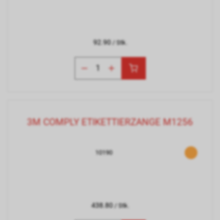
92.90
/ Stk.
3M COMPLY ETIKETTIERZANGE M1256
10190
438.80
/ Stk.