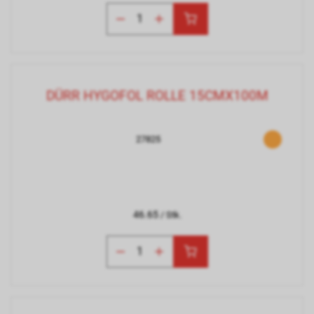
DÜRR HYGOFOL ROLLE 15CMX100M
27825
46.65
/ Stk.