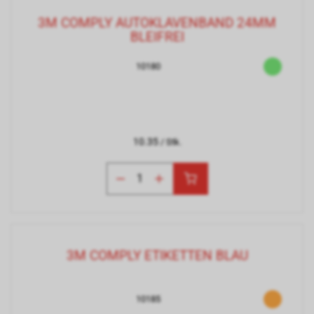
3M COMPLY AUTOKLAVENBAND 24MM
BLEIFREI
10180
10.35
/ Stk.
3M COMPLY ETIKETTEN BLAU
10185