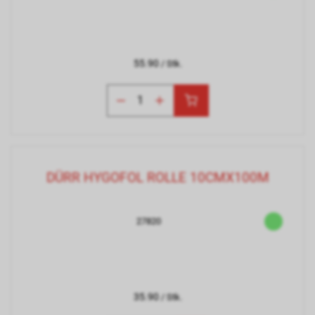
55.90
/ Stk.
DÜRR HYGOFOL ROLLE 10CMX100M
27820
35.90
/ Stk.