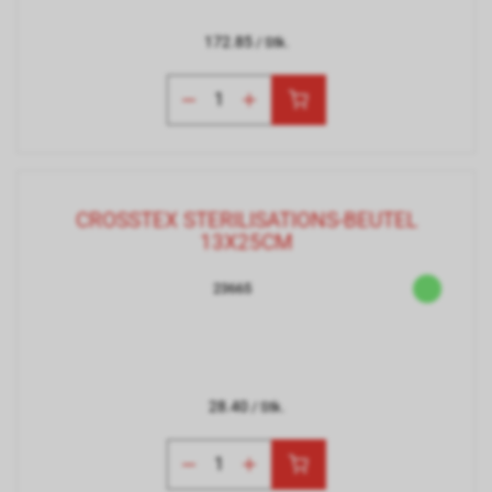
172.85
/ Stk.
CROSSTEX STERILISATIONS-BEUTEL
13X25CM
23665
28.40
/ Stk.