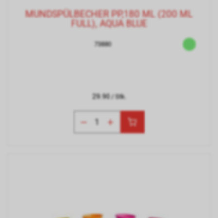
MUNDSPÜLBECHER PP,180 ML (200 ML
FULL), AQUA BLUE
73880
29.90
/ Stk.