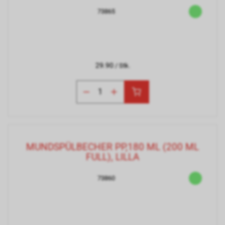
73865
29.90
/ Stk.
MUNDSPÜLBECHER PP,180 ML (200 ML
FULL), LILLA
73860