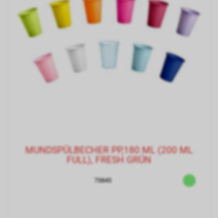
MUNDSPÜLBECHER PP,180 ML (200 ML
FULL), FRESH GRÜN
73845