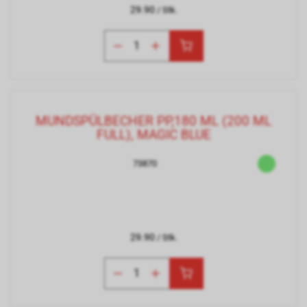
29.90
/ Stk.
MUNDSPÜLBECHER PP,180 ML (200 ML
FULL), MAGIC BLUE
73870
29.90
/ Stk.