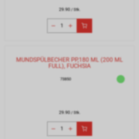
29.90
/ Stk.
MUNDSPÜLBECHER PP,180 ML (200 ML
FULL), FUCHSIA
73850
29.90
/ Stk.