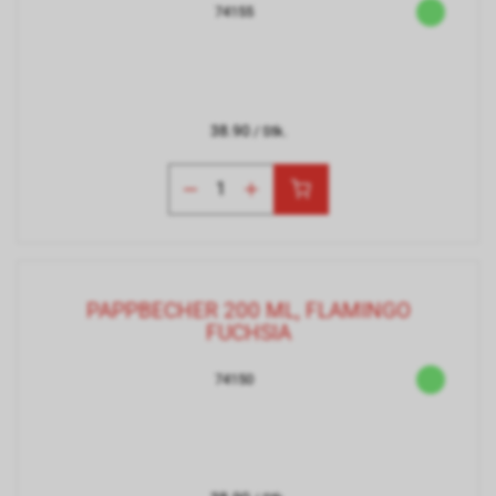
74155
38.90
/ Stk.
PAPPBECHER 200 ML, FLAMINGO
FUCHSIA
74150