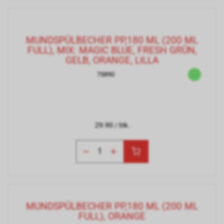
MUNDSPÜLBECHER PP,180 ML (200 ML
FULL), MIX: MAGIC BLUE, FRESH GRÜN,
GELB, ORANGE, LILLA
73890
29.90
/ Stk.
MUNDSPÜLBECHER PP,180 ML (200 ML
FULL), ORANGE