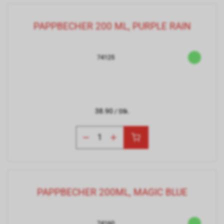
PAPPBECHER 200 ML, PURPLE RAIN
74125
38.90
/ Stk.
PAPPBECHER 200ML, MAGIC BLUE
74160