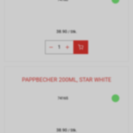
38.90
/ Stk.
PAPPBECHER 200ML, STAR WHITE
74165
38.90
/ Stk.