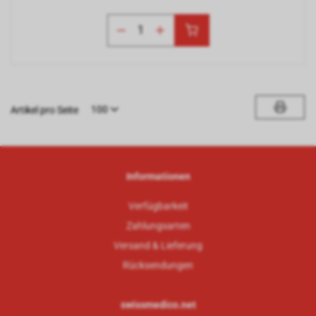
100
Artikel pro Seite
Informationen
Verfügbarkeit
Zahlungsarten
Versand & Lieferung
Rücksendungen
swissmedico.net