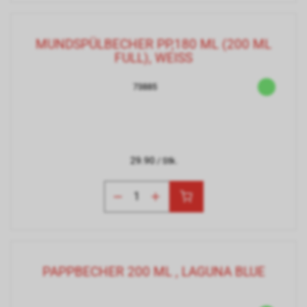
MUNDSPÜLBECHER PP,180 ML (200 ML
FULL), WEISS
73885
29.90
/ Stk.
PAPPBECHER 200 ML , LAGUNA BLUE