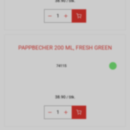
38.90
/ Stk.
PAPPBECHER 200 ML, FRESH GREEN
74115
38.90
/ Stk.