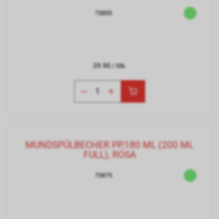
73855
29.90
/ Stk.
MUNDSPÜLBECHER PP,180 ML (200 ML
FULL), ROSA
73875