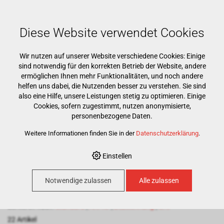
Mehr als 15000 Markenprodukte
Kostenloser Versand ab CHF 500
Günstigster Warenkorb garantiert
Diese Website verwendet Cookies
Wir nutzen auf unserer Website verschiedene Cookies: Einige
sind notwendig für den korrekten Betrieb der Website, andere
ermöglichen Ihnen mehr Funktionalitäten, und noch andere
helfen uns dabei, die Nutzenden besser zu verstehen. Sie sind
also eine Hilfe, unsere Leistungen stetig zu optimieren. Einige
Cookies, sofern zugestimmt, nutzen anonymisierte,
HOME
›
E-SHOP
›
PRAXIS
›
EINWEG
›
MUNDSPÜLBECHER
personenbezogene Daten.
Weitere Informationen finden Sie in der
Datenschutzerklärung
.
Mundspülbecher
Einstellen
Notwendige zulassen
Alle zulassen
100
Artikel pro Seite
Sortieren nach:
Standard
|
Art. Nr
|
Bezeichnung
|
CHF
22 Artikel