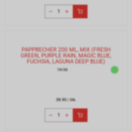
PAPPBECHER 200 ML, MIX (FRESH
GREEN, PURPLE RAIN, MAGIC BLUE,
FUCHSIA, LAGUNA DEEP BLUE)
74135
38.90
/ Stk.