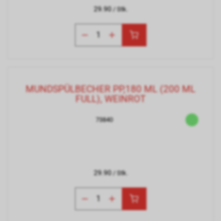
29.90
/ Stk.
MUNDSPÜLBECHER PP,180 ML (200 ML
FULL), WEINROT
73840
29.90
/ Stk.