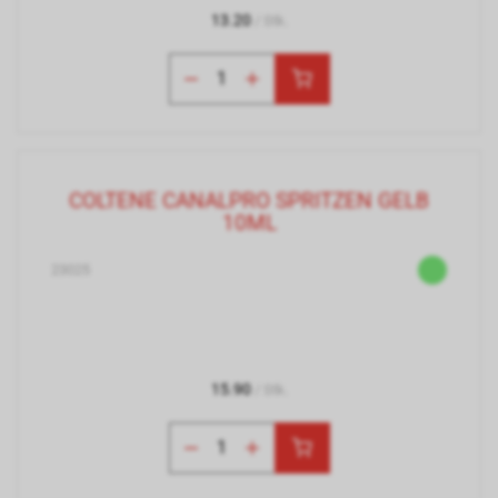
13.20
/ Stk.
COLTENE CANALPRO SPRITZEN GELB
10ML
23025
15.90
/ Stk.