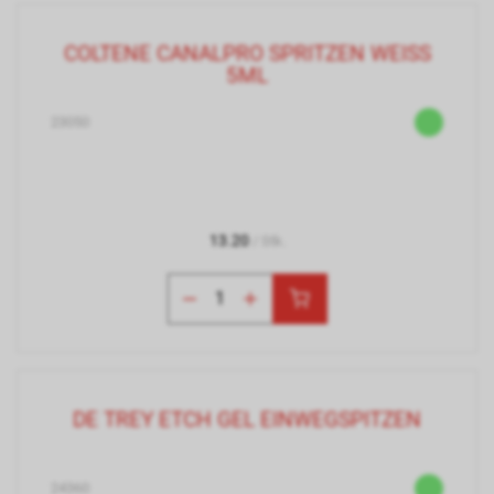
COLTENE CANALPRO SPRITZEN WEISS
5ML
23050
13.20
/ Stk.
DE TREY ETCH GEL EINWEGSPITZEN
24360