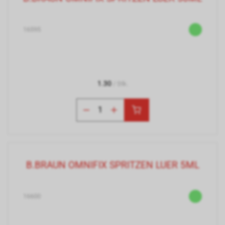
16595
1.30
/ Stk.
B.BRAUN OMNIFIX SPRITZEN LUER 5ML
16600