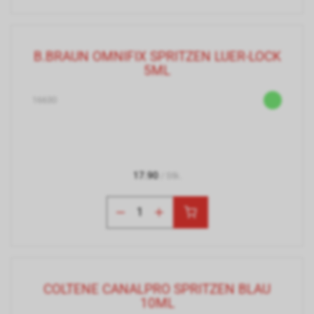
B.BRAUN OMNIFIX SPRITZEN LUER-LOCK
5ML
16630
17.90
/ Stk.
COLTENE CANALPRO SPRITZEN BLAU
10ML