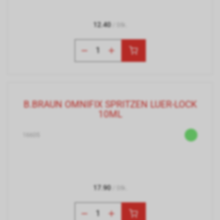
12.40
/ Stk.
B.BRAUN OMNIFIX SPRITZEN LUER-LOCK
10ML
16605
17.90
/ Stk.