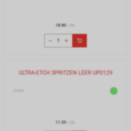
18.80
/ Stk.
ULTRA-ETCH SPRITZEN LEER UP0129
67655
11.35
/ Stk.