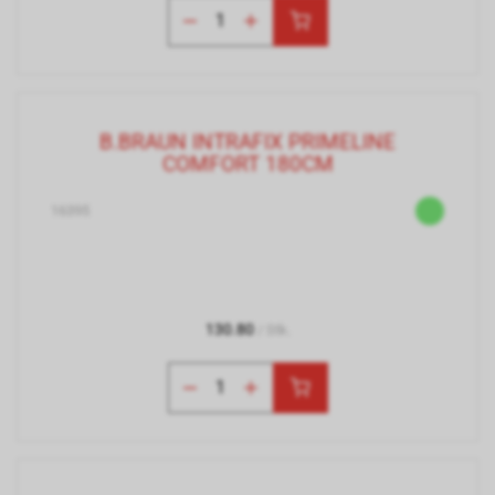
B.BRAUN INTRAFIX PRIMELINE
COMFORT 180CM
16395
130.80
/ Stk.