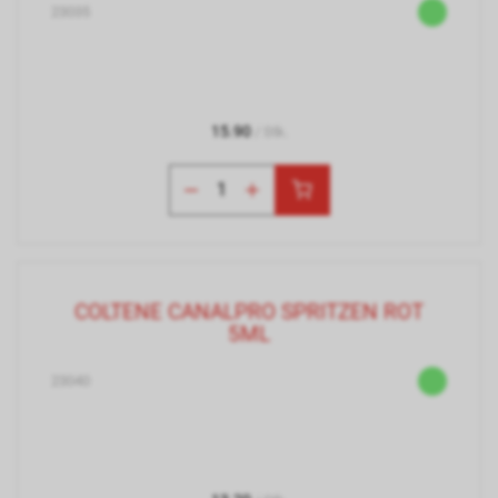
23035
15.90
/ Stk.
COLTENE CANALPRO SPRITZEN ROT
5ML
23040