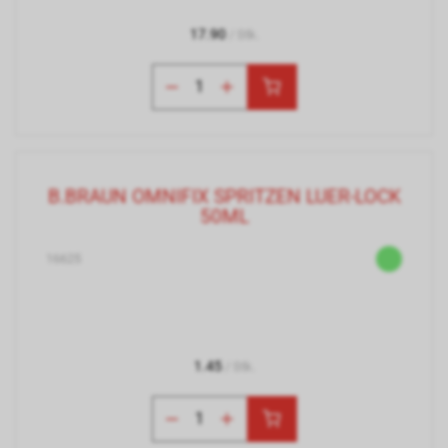
17.90
/ Stk.
B.BRAUN OMNIFIX SPRITZEN LUER-LOCK
50ML
16625
1.45
/ Stk.