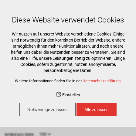
Mehr als 15000 Markenprodukte
Kostenloser Versand ab CHF 500
Günstigster Warenkorb garantiert
Diese Website verwendet Cookies
Wir nutzen auf unserer Website verschiedene Cookies: Einige
sind notwendig für den korrekten Betrieb der Website, andere
ermöglichen Ihnen mehr Funktionalitäten, und noch andere
helfen uns dabei, die Nutzenden besser zu verstehen. Sie sind
also eine Hilfe, unsere Leistungen stetig zu optimieren. Einige
Cookies, sofern zugestimmt, nutzen anonymisierte,
HOME
›
E-SHOP
›
PRAXIS
›
INJEKTION & SPÜLUNG
›
personenbezogene Daten.
INJEKTIONSSPRITZEN EINWEG
Weitere Informationen finden Sie in der
Datenschutzerklärung
.
Injektionsspritzen
Einstellen
Einweg
Notwendige zulassen
Alle zulassen
100
Artikel pro Seite