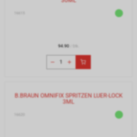
30ML
16615
94.90
/ Stk.
B.BRAUN OMNIFIX SPRITZEN LUER-LOCK
3ML
16620