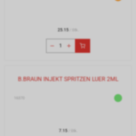
25.15
/ Stk.
B.BRAUN INJEKT SPRITZEN LUER 2ML
16370
7.15
/ Stk.