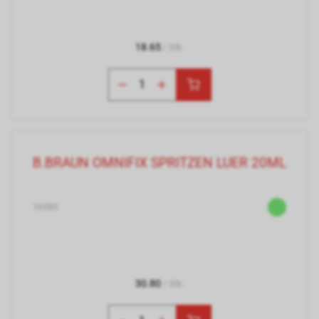
18.65
/ Stk.
B.BRAUN OMNIFIX SPRITZEN LUER 20ML
16585
30.80
/ Stk.