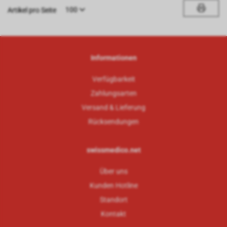
100
Artikel pro Seite
Informationen
Verfügbarkeit
Zahlungsarten
Versand & Lieferung
Rücksendungen
swissmedico.net
Über uns
Kunden Hotline
Standort
Kontakt