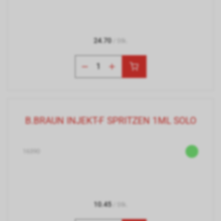
24.70
/ Stk.
B.BRAUN INJEKT-F SPRITZEN 1ML SOLO
16390
10.45
/ Stk.