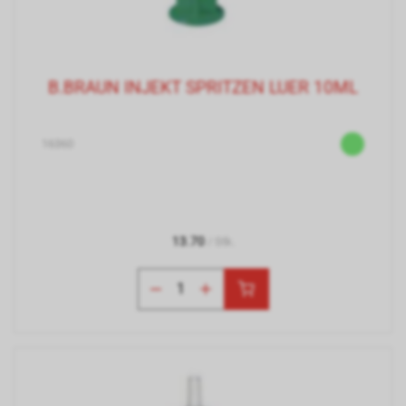
B.BRAUN INJEKT SPRITZEN LUER 10ML
16360
13.70
/ Stk.