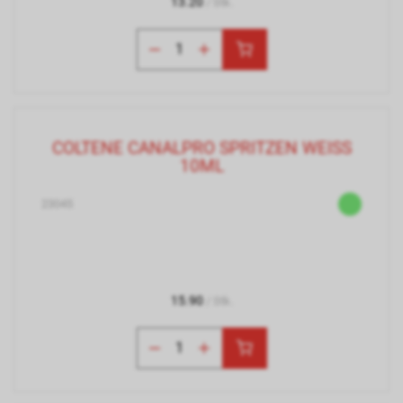
13.20
/ Stk.
COLTENE CANALPRO SPRITZEN WEISS
10ML
23045
15.90
/ Stk.