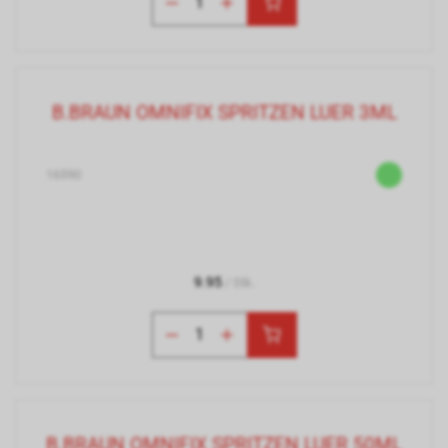
B.BRAUN OMNIFIX SPRITZEN LUER 3ML
16590
9.95
/ Stk.
B.BRAUN OMNIFIX SPRITZEN LUER 50ML