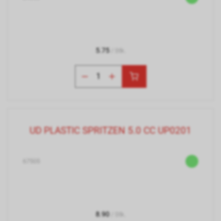
5.75
/ Stk.
UD PLASTIC SPRITZEN 5.0 CC UP0201
67505
8.90
/ Stk.