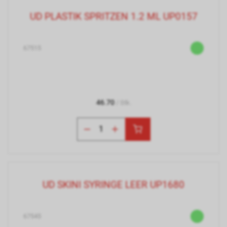
UD PLASTIK SPRITZEN 1.2 ML UP0157
67515
46.70
/ Stk.
UD SKINI SYRINGE LEER UP1680
67545