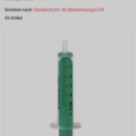
Sortieren nach:
Standard
|
Art. Nr
|
Bezeichnung
|
CHF
35 Artikel