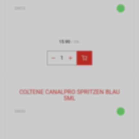
23015
15.90
/ Stk.
COLTENE CANALPRO SPRITZEN BLAU
5ML
23020