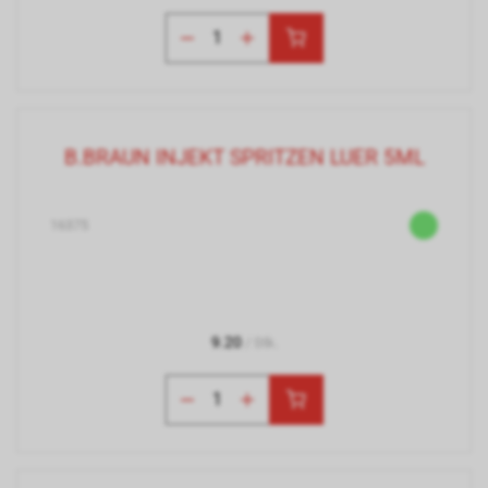
B.BRAUN INJEKT SPRITZEN LUER 5ML
16375
9.20
/ Stk.