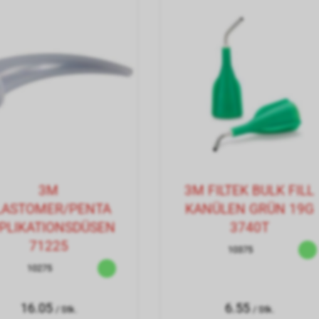
3M
3M FILTEK BULK FILL
LASTOMER/PENTA
KANÜLEN GRÜN 19G
PLIKATIONSDÜSEN
3740T
71225
10375
10275
16.05
6.55
/ Stk.
/ Stk.