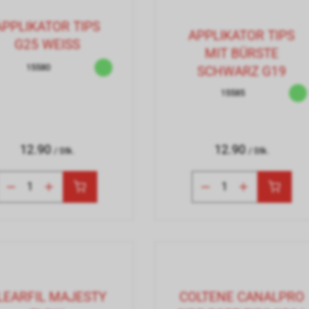
APPLIKATOR TIPS
APPLIKATOR TIPS
G25 WEISS
MIT BÜRSTE
15580
SCHWARZ G19
15585
12.90
12.90
/ Stk.
/ Stk.
LEARFIL MAJESTY
COLTENE CANALPRO