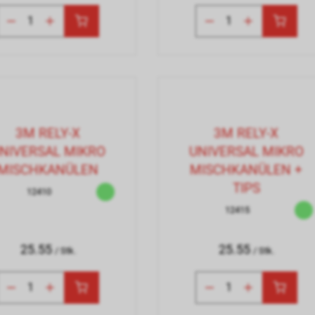
3M RELY-X
3M RELY-X
NIVERSAL MIKRO
UNIVERSAL MIKRO
MISCHKANÜLEN
MISCHKANÜLEN +
TIPS
12410
12415
25.55
25.55
/ Stk.
/ Stk.