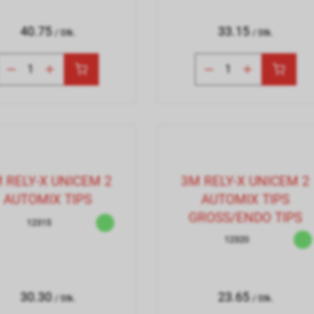
40.75
33.15
/ Stk.
/ Stk.
 RELY-X UNICEM 2
3M RELY-X UNICEM 2
AUTOMIX TIPS
AUTOMIX TIPS
GROSS/ENDO TIPS
12315
12320
30.30
23.65
/ Stk.
/ Stk.