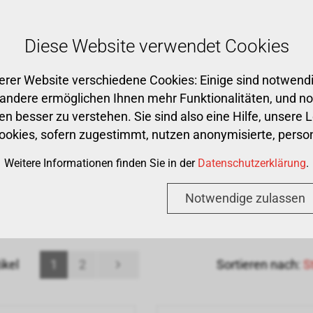
Kostenloser Versand ab CHF 500
Diese Website verwendet Cookies
erer Website verschiedene Cookies: Einige sind notwendi
Premium Partner
Praxis
CAD/CAM
Ge
 andere ermöglichen Ihnen mehr Funktionalitäten, und n
n besser zu verstehen. Sie sind also eine Hilfe, unsere 
Cookies, sofern zugestimmt, nutzen anonymisierte, per
TION
›
APPLIKATIOSKANÜLEN
Weitere Informationen finden Sie in der
Datenschutzerklärung
.
likatioskanülen
Notwendige zulassen
ikel
1
2
Sortieren nach:
S