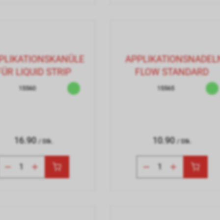
PLIKATIONSKANÜLE
APPLIKATIONSNADEL
FÜR LIQUID STRIP
FLOW STANDARD
15560
15565
16.90
10.90
/ Stk.
/ Stk.