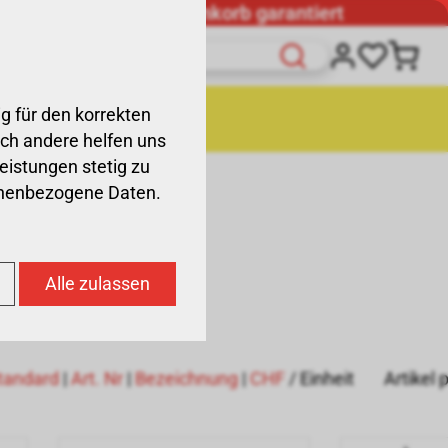
Günstigster Warenkorb garantiert
g für den korrekten
räte
Liquidation
och andere helfen uns
Leistungen stetig zu
sonenbezogene Daten.
Alle zulassen
tandard
|
Art. Nr
|
Bezeichnung
|
CHF
/ Einheit
Artikel 