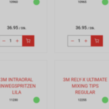
10960
10965
36.95
36.95
/ Stk.
/ Stk.
3M INTRAORAL
3M RELY-X ULTIMATE
EINWEGSPRITZEN
MIXING TIPS
LILA
REGULAR
11230
12255